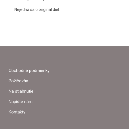
Nejedná sa o originál diel.
Z
Á
P
Obchodné podmienky
Ä
Požičovňa
T
Na stiahnutie
I
Napíšte nám
E
Kontakty