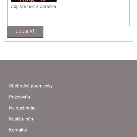
Odpíšte text z obrázka
ODOSLAŤ
Z
Á
P
Obchodné podmienky
Ä
Požičovňa
T
Na stiahnutie
I
Napíšte nám
E
Kontakty