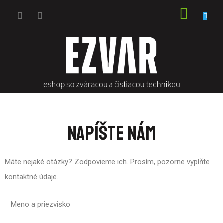
Prejsť
NÁKU
na
obsah
KOŠÍK
NAPÍŠTE NÁM
Máte nejaké otázky? Zodpovieme ich. Prosím, pozorne vyplňte
kontaktné údaje.
Meno a priezvisko