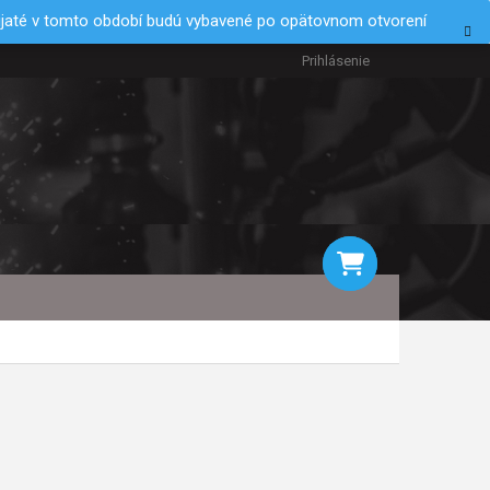
rijaté v tomto období budú vybavené po opätovnom otvorení
Prihlásenie
NÁKUPNÝ
KOŠÍK