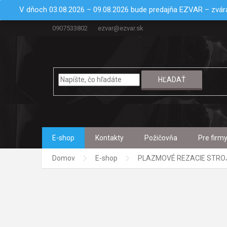
Prejsť
V dňoch 03.08.2026 – 09.08.2026 bude predajňa EZVAR – zvára
na
obsah
0907533802
ezvar@ezvar.sk
HĽADAŤ
E-shop
Kontakty
Požičovňa
Pre firm
Domov
E-shop
PLAZMOVÉ REZACIE STRO