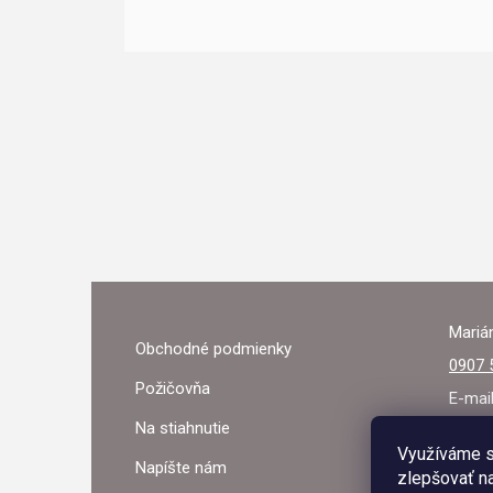
Z
Á
Marián
Obchodné podmienky
P
0907 
Požičovňa
Ä
E-mai
Na stiahnutie
T
Využíváme s
Napíšte nám
zlepšovať na