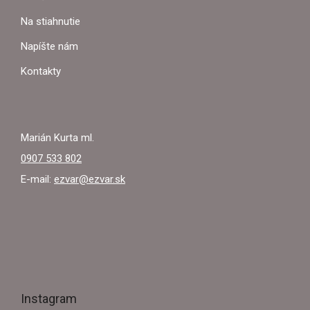
v
T
k
Na stiahnutie
y
I
Napíšte nám
v
ý
E
Kontakty
p
i
s
u
Marián Kurta ml.
0907 533 802
E-mail:
ezvar@ezvar.sk
Instagram