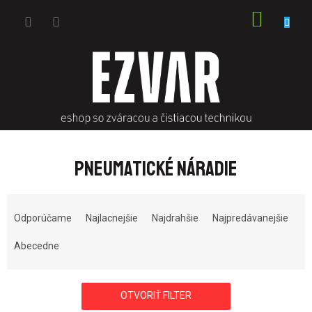
Prejsť
NÁKU
na
obsah
KOŠÍK
PNEUMATICKÉ NÁRADIE
R
a
Odporúčame
Najlacnejšie
Najdrahšie
Najpredávanejšie
d
e
Abecedne
n
i
e
OTVORIŤ FILTER
p