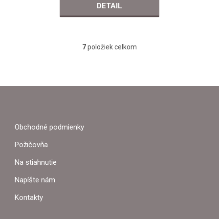
DETAIL
7
položiek celkom
O
v
l
á
Z
d
a
Á
c
i
P
e
Obchodné podmienky
p
Ä
r
Požičovňa
v
T
k
Na stiahnutie
y
I
Napíšte nám
v
ý
E
Kontakty
p
i
s