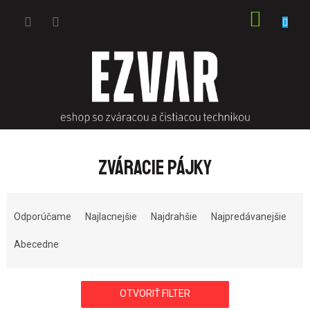
Prejsť
NÁKU
na
obsah
KOŠÍK
ZVÁRACIE PÁJKY
R
a
Odporúčame
Najlacnejšie
Najdrahšie
Najpredávanejšie
d
e
Abecedne
n
i
e
OTVORIŤ FILTER
p