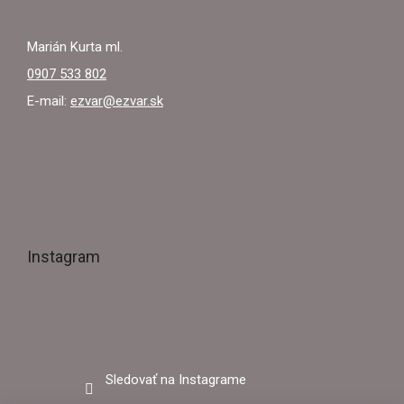
u
Marián Kurta ml.
0907 533 802
E-mail:
ezvar@ezvar.sk
Instagram
Sledovať na Instagrame