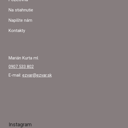
v
T
k
Na stiahnutie
y
I
Napíšte nám
v
ý
E
Kontakty
p
i
s
u
Marián Kurta ml.
0907 533 802
E-mail:
ezvar@ezvar.sk
Instagram