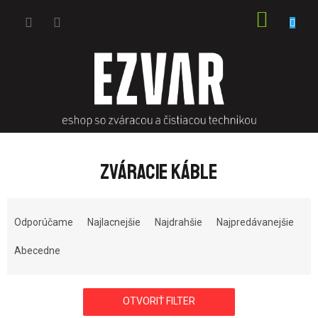
Prejsť
NÁKU
na
obsah
KOŠÍK
ZVÁRACIE KÁBLE
R
a
Odporúčame
Najlacnejšie
Najdrahšie
Najpredávanejšie
d
e
Abecedne
n
i
e
OTVORIŤ FILTER
p