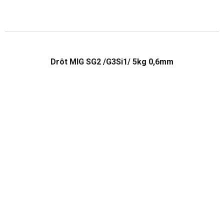
Drôt MIG SG2 /G3Si1/ 5kg 0,6mm
Priemerné
hodnotenie
produktu
je
2,0
z
5
hviezdičiek.