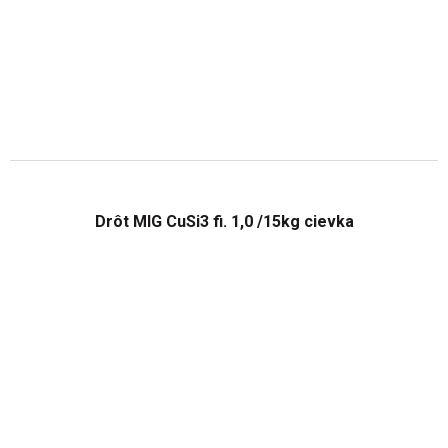
Drôt MIG CuSi3 fi. 1,0 /15kg cievka
Priemerné
hodnotenie
produktu
je
4,5
z
5