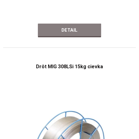
DETAIL
Drôt MIG 308LSi 15kg cievka
Priemerné
hodnotenie
produktu
je
4,0
z
5
hviezdičiek.