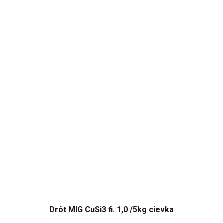
hviezdičiek.
Drôt MIG CuSi3 fi. 1,0 /5kg cievka