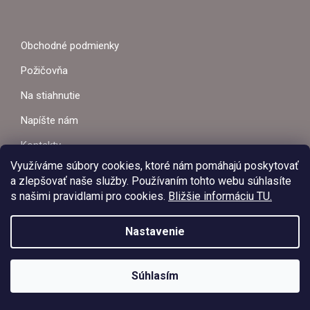
Á
e
e
p
r
P
v
Obchodné podmienky
k
Ä
y
Požičovňa
v
T
Na stiahnutie
ý
p
I
Napíšte nám
i
s
E
Kontakty
u
Využíváme súbory cookies, ktoré nám pomáhajú poskytovať
a zlepšovať naše služby. Používaním tohto webu súhlasíte
s našimi pravidlami pro cookies.
Bližšie informáciu TU.
Marián Kurta ml.
Nastavenie
0907 533 802
V dňoch 03.08.2026 – 09.08.2026 bude predajňa EZVAR –
E-mail:
ezvar@ezvar.sk
zváracia technika z dôvodu čerpania dovolenky zatvorená.
Objednávky prijaté v tomto období budú vybavené po opätovnom
Súhlasím
otvorení predajne. Ďakujeme za pochopenie.