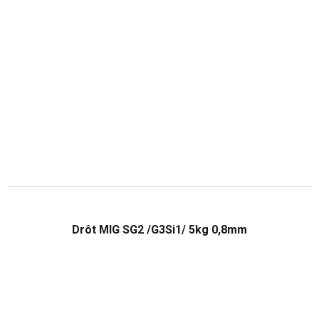
Drôt MIG SG2 /G3Si1/ 5kg 0,8mm
Priemerné
hodnotenie