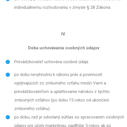
individuálnemu rozhodovaniu v zmysle § 28 Zákona.
IV.
Doba uchovávania osobných údajov
Prevádzkovateľ uchováva osobné údaje
po dobu nevyhnutnú k výkonu práv a povinností
vyplývajúcich zo zmluvného vzťahu medzi Vami a
prevádzkovateľom a uplatňovanie nárokov z týchto
zmluvných vzťahov (po dobu 15 rokov od ukončení
zmluvného vzťahu).
po dobu, než je odvolaný súhlas so spracovaním osobných
údajov pre účely marketingu, najdlhšie 5 rokov, ak sú