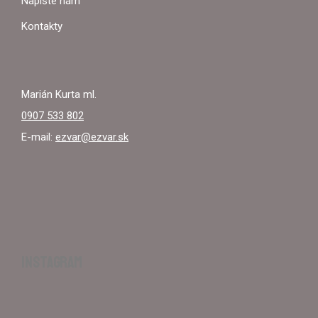
I
Napíšte nám
E
Kontakty
Marián Kurta ml.
0907 533 802
E-mail:
ezvar@ezvar.sk
INSTAGRAM