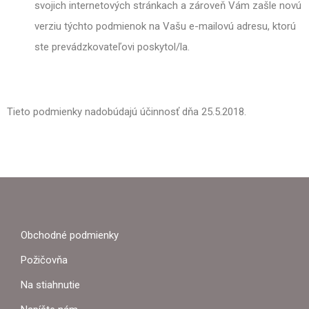
svojich internetových stránkach a zároveň Vám zašle novú
verziu týchto podmienok na Vašu e-mailovú adresu, ktorú
ste prevádzkovateľovi poskytol/la.
Tieto podmienky nadobúdajú účinnosť dňa 25.5.2018.
Z
Á
P
Obchodné podmienky
Ä
Požičovňa
T
Na stiahnutie