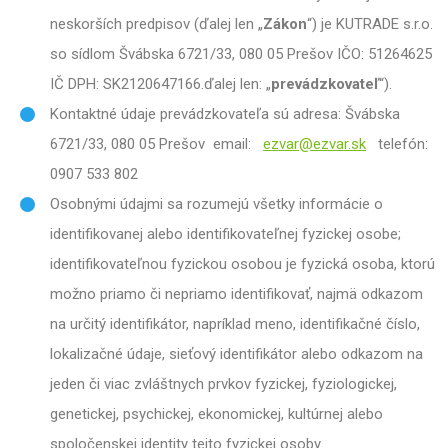
neskorších predpisov (ďalej len „
Zákon
“) je KUTRADE s.r.o.
so sídlom Švábska 6721/33, 080 05 Prešov IČO: 51264625
IČ DPH: SK2120647166.ďalej len: „
prevádzkovateľ
“).
Kontaktné údaje prevádzkovateľa sú adresa: Švábska
6721/33, 080 05 Prešov email:
ezvar@ezvar.sk
telefón:
0907 533 802
Osobnými údajmi sa rozumejú všetky informácie o
identifikovanej alebo identifikovateľnej fyzickej osobe;
identifikovateľnou fyzickou osobou je fyzická osoba, ktorú
možno priamo či nepriamo identifikovať, najmä odkazom
na určitý identifikátor, napríklad meno, identifikačné číslo,
lokalizačné údaje, sieťový identifikátor alebo odkazom na
jeden či viac zvláštnych prvkov fyzickej, fyziologickej,
genetickej, psychickej, ekonomickej, kultúrnej alebo
spoločenskej identity tejto fyzickej osoby