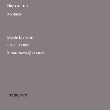
I
Napíšte nám
E
Kontakty
Marián Kurta ml.
0907 533 802
E-mail:
ezvar@ezvar.sk
Instagram