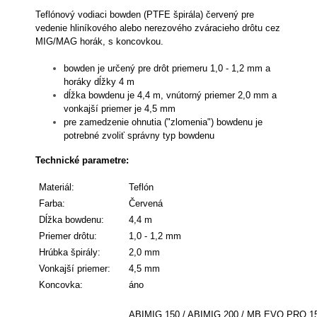
Teflónový vodiaci bowden (PTFE špirála) červený pre
vedenie hliníkového alebo nerezového zváracieho drôtu cez
MIG/MAG horák, s koncovkou.
bowden je určený pre drôt priemeru 1,0 - 1,2 mm a
horáky dĺžky 4 m
dĺžka bowdenu je 4,4 m, vnútorný priemer 2,0 mm a
vonkajší priemer je 4,5 mm
pre zamedzenie ohnutia ("zlomenia") bowdenu je
potrebné zvoliť správny typ bowdenu
Technické parametre:
Materiál:
Teflón
Farba:
Červená
Dĺžka bowdenu:
4,4 m
Priemer drôtu:
1,0 - 1,2 mm
Hrúbka špirály:
2,0 mm
Vonkajší priemer:
4,5 mm
Koncovka:
áno
ABIMIG 150 / ABIMIG 200 / MB EVO PRO 1