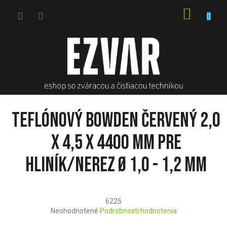
Prejsť
NÁKU
na
obsah
KOŠÍK
Teflónový bowden červený 2,0
x 4,5 x 4400 mm pre
hliník/nerez Ø 1,0 - 1,2 mm
6225
Priemerné
Neohodnotené
Podrobnosti hodnotenia
hodnotenie