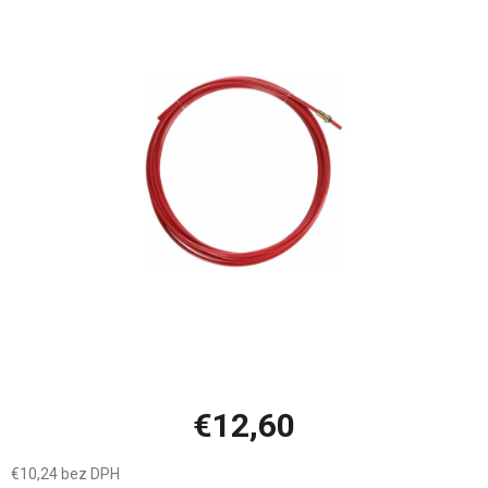
produktu
je
0,0
z
5
hviezdičiek.
€12,60
€10,24 bez DPH