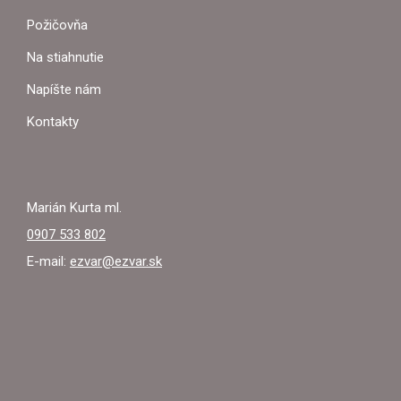
Ä
Požičovňa
T
Na stiahnutie
I
Napíšte nám
E
Kontakty
Marián Kurta ml.
0907 533 802
E-mail:
ezvar@ezvar.sk