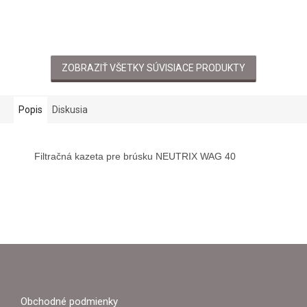
ZOBRAZIŤ VŠETKY SÚVISIACE PRODUKTY
Popis
Diskusia
Filtračná kazeta pre brúsku NEUTRIX WAG 40
Z
Á
P
Obchodné podmienky