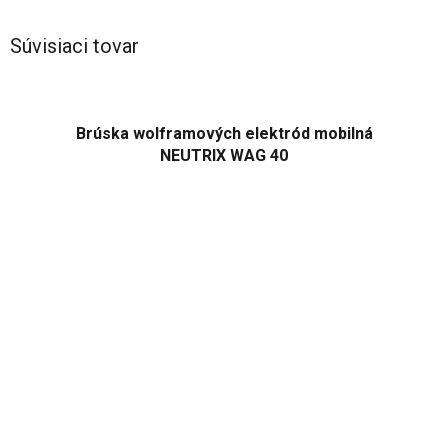
Súvisiaci tovar
Brúska wolframových elektród mobilná
NEUTRIX WAG 40
Priemerné
hodnotenie
produktu
je
4,8
z
5
hviezdičiek.