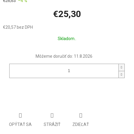
€26,63
–4 %
€25,30
€20,57 bez DPH
Jednotková
Skladom..
cena:
Môžeme doručiť do:
11.8.2026
OPÝTAŤ SA
STRÁŽIŤ
ZDIEĽAŤ