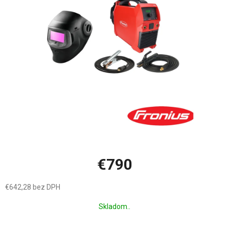
hviezdičiek.
€790
€642,28 bez DPH
Jednotková
Skladom..
cena: