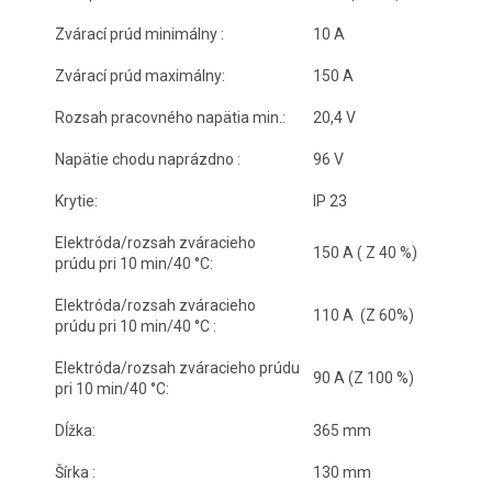
Zvárací prúd minimálny :
10 A
Zvárací prúd maximálny:
150 A
Rozsah pracovného napätia min.:
20,4 V
Napätie chodu naprázdno :
96 V
Krytie:
IP 23
Elektróda/rozsah zváracieho
150 A ( Z 40 %)
prúdu pri 10 min/40 °C:
Elektróda/rozsah zváracieho
110 A (Z 60%)
prúdu pri 10 min/40 °C :
Elektróda/rozsah zváracieho prúdu
90 A (Z 100 %)
pri 10 min/40 °C:
Dĺžka:
365 mm
Šírka :
130 mm