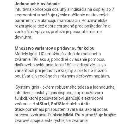
Jednoduché ovládanie
Intuitívna koncepcia obsluhy a indikácia na displeji so 7
segmentmi umožňuje rýchle načítanie nastavených
parametrov a uľahčujú manipuláciu. Používateľské
rozhranie je tiež dobre chránené pred poškodením a
vonkajšími vplyvmi, pretože je posunuté mierne
dovnútra.
Množstvo variantov s prídavnou funkciou
Modely Ignis TIG umožňujú vstup do mobilného
zvárania TIG, ako aj pohodlné ovládanie pomocou
diaľkového ovládania. Ignis 150 je k dispozícii aj vo
variantoch pre jednotlivé krajiny, a preto ho možno
používať aj v regiónoch s rôznym sieťovým napätím.
Systém Ignis - okrem robustného telesa a jednoduchej
intuitívnej obsluhy Ignis disponuje aj množstvom
funkcií, ktoré používateľovi uľahčujú elektródové
zváranie:
HotStart
,
SoftStart
alebo
Anti-
Stick
pomáhajú pri spustení zvárania, ako aj počas
procesu zvárania. Funkcia
MMA-Puls
umožňuje krajšie
zvarové spoje a ešte rýchlejšie zváranie.