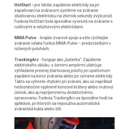
HotStart -
pre ľahšie zapálenie elektródy sa pri
zapaľovaní na zváracom systéme na zváranie
obaľovanou elektródou na zlomok sekundy zvýši prúd.
Funkcia HotStart bola špeciálne vyvinutá na zváranie s
rutilovými a celulózovými elektródami.
MMA Pulse
- krajšie zvarové spoje a ešte rýchlejšie
zváranie vďaka funkcii MMA-Pulse – predovšetkým v
nútených polohách.
TrackingArc
- funguje ako „baterka": Zapálenie
elektrického oblúku s ôsmimi ampérmi uľahčuje
vyhľadanie presnej štartovacej polohy pri opätovnom
zapálení na konci zvárania alebo po výmene elektródy.
Takto sa vyhnete chybám pri zváraní, ako sú napríklad
nedostatočne vyplnené koncové krátery alebo vrubový
účinok, ako aj nepríjemnému dodatočnému
opracovaniu. Funkcia TrackingArc sa špeciálne hodí na
aplikácie, pri ktorých sa nepoužíva automatická
zváračská kukla alebo štít.