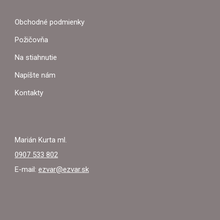
P
Obchodné podmienky
Ä
Požičovňa
T
Na stiahnutie
I
Napíšte nám
E
Kontakty
Marián Kurta ml.
0907 533 802
E-mail:
ezvar@ezvar.sk