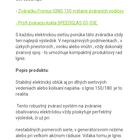
-
Zváračku Fronius IGNIS 150 vrátane zváracích vodičov
- Profi zváraciu kukla SPEEDGLAS G5-03E
S každou elektrickou sieťou ponúka táto zváračka vždy
ten najlepší výsledok. V nepriaznivých podmienkach , v
úzkych priestoroch , vonku alebo vnútri , vždy dokonalý
zvarový spoj - to umožňuje kompaktný produktový rad
Ignis.
Popis produktu:
Stabilný elektrický oblúk aj pri dlhých sieťových
vedeniach alebo kolísaní napätia- s Ignis 150/180 je to
realita .
Tento robustný zvárací systém na zváranie
obaľovanou elektródou vždy poskytuje perfektný
výsledok, či už pri
nestabilných pomeroch siete, v generátorovom režime
alebo pri veľkom akčnom rádiuse. Vďaka tomu je Ignis