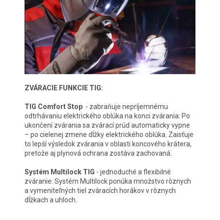
ZVÁRACIE FUNKCIE TIG:
TIG Comfort Stop
- zabraňuje nepríjemnému
odtrhávaniu elektrického oblúka na konci zvárania: Po
ukončení zvárania sa zvárací prúd automaticky vypne
– po cielenej zmene dĺžky elektrického oblúka. Zaisťuje
to lepší výsledok zvárania v oblasti koncového krátera,
pretože aj plynová ochrana zostáva zachovaná.
Systém Multilock TIG
- jednoduché a flexibilné
zváranie: Systém Multilock ponúka množstvo rôznych
a vymeniteľných tiel zváracích horákov v rôznych
dĺžkach a uhloch.