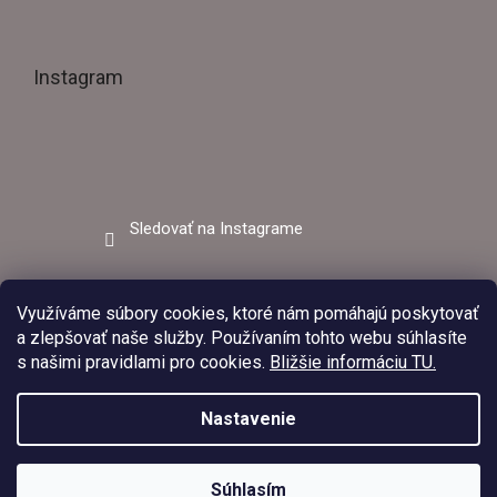
Instagram
Sledovať na Instagrame
Facebook
Využíváme súbory cookies, ktoré nám pomáhajú poskytovať
a zlepšovať naše služby. Používaním tohto webu súhlasíte
s našimi pravidlami pro cookies.
Bližšie informáciu TU.
Nastavenie
V dňoch 03.08.2026 – 09.08.2026 bude predajňa EZVAR –
zváracia technika z dôvodu čerpania dovolenky zatvorená.
Upraviť
Copyright 2026
Ezvar.sk
. Všetky práva vyhradené.
Objednávky prijaté v tomto období budú vybavené po opätovnom
Súhlasím