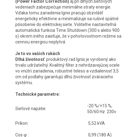
(Power Factor Correction)
aj pri dlhých sieťových
vedeniach zabezpečuje minimálne straty energie.
Vďaka tomu zariadenia Ignis pracujú obzvlášť
energeticky efektívne a minimalizuje sa rušivé spätné
pôsobenie do elektrickej siete. Voliteľne nastaviteľná
automatická funkcia Time Shutdown (300 s alebo 900
s) okrem iného zaisťuje, že v pohotovostnom režime sa
cennou energiou neplytvá.
Je to vo vašich rukách
Dlhá životnosť
: produktový rad Ignis je vyrobený ako
trvalo udržateľný. Kvalitný filter z nehrdzavejúcej ocele
vo vnútri zariadenia, robustné teleso a vzdialenosť 3,5
cm od podlahy garantujú dlhú životnosť zváracieho
systému.
Technické parametre:
-20 %/+15 %,
Sieťové napätie
50/60 Hz 230v
Príkon:
5,52 kVA
Cos φ :
0,99 (180 A)