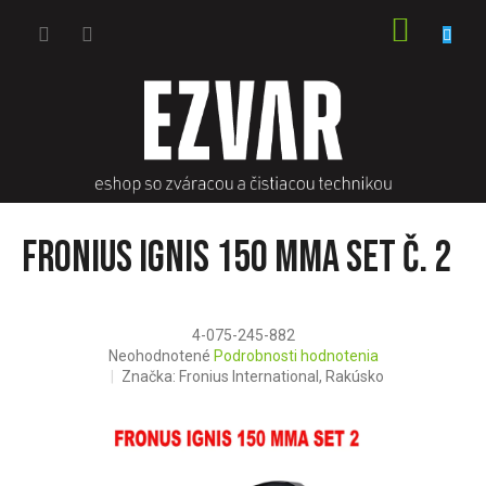
Prejsť
NÁKU
na
obsah
KOŠÍK
FRONIUS IGNIS 150 MMA SET č. 2
4-075-245-882
Priemerné
Neohodnotené
Podrobnosti hodnotenia
hodnotenie
Značka:
Fronius International, Rakúsko
produktu
je
0,0
z
5