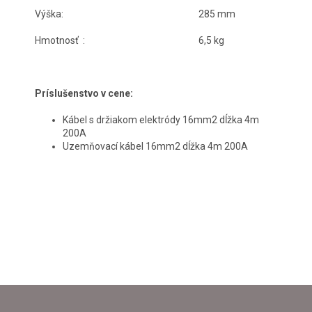
Výška:
285 mm
Hmotnosť :
6,5 kg
Príslušenstvo v cene:
Kábel s držiakom elektródy 16mm2 dĺžka 4m
200A
Uzemňovací kábel 16mm2 dĺžka 4m 200A
Z
Á