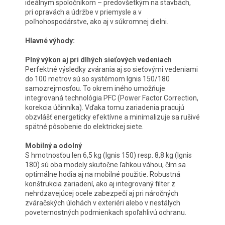
ideálnym spoločníkom – predovšetkým na stavbách,
pri opravách a údržbe v priemysle a v
poľnohospodárstve, ako aj v súkromnej dielni.
Hlavné výhody:
Plný výkon aj pri dlhých sieťových vedeniach
Perfektné výsledky zvárania aj so sieťovými vedeniami
do 100 metrov sú so systémom Ignis 150/180
samozrejmosťou. To okrem iného umožňuje
integrovaná technológia PFC (Power Factor Correction,
korekcia účinníka). Vďaka tomu zariadenia pracujú
obzvlášť energeticky efektívne a minimalizuje sa rušivé
spätné pôsobenie do elektrickej siete.
Mobilný a odolný
S hmotnosťou len 6,5 kg (Ignis 150) resp. 8,8 kg (Ignis
180) sú oba modely skutočne ľahkou váhou, čím sa
optimálne hodia aj na mobilné použitie. Robustná
konštrukcia zariadení, ako aj integrovaný filter z
nehrdzavejúcej ocele zabezpečí aj pri náročných
zváračských úlohách v exteriéri alebo v nestálych
poveternostných podmienkach spoľahlivú ochranu.