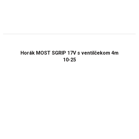
Horák MOST SGRIP 17V s ventilčekom 4m
10-25
Priemerné
hodnotenie
produktu
je
1,0
z
5
hviezdičiek.