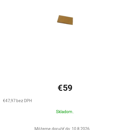
hviezdičiek.
€59
€47,97 bez DPH
Jednotková
Skladom..
cena:
Môžeme doručiť do:
10.8.2026