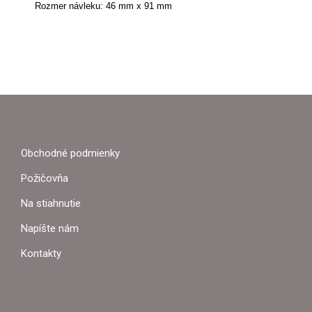
Rozmer návleku: 46 mm x 91 mm
Z
Á
P
Obchodné podmienky
Ä
Požičovňa
T
Na stiahnutie
I
Napíšte nám
E
Kontakty