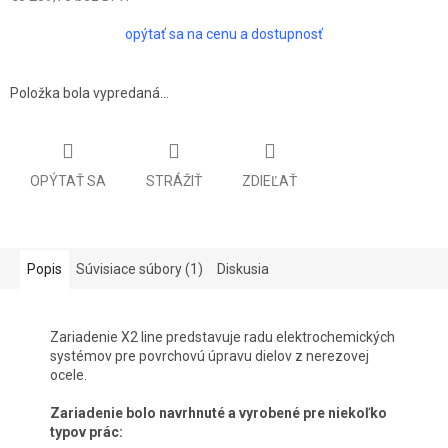
Jednotková
opýtať sa na cenu a dostupnosť
cena:
Položka bola vypredaná…
OPÝTAŤ SA
STRÁŽIŤ
ZDIEĽAŤ
Popis
Súvisiace súbory (1)
Diskusia
Zariadenie X2 line predstavuje radu elektrochemických
systémov pre povrchovú úpravu dielov z nerezovej
ocele.
Zariadenie bolo navrhnuté a vyrobené pre niekoľko
typov prác: