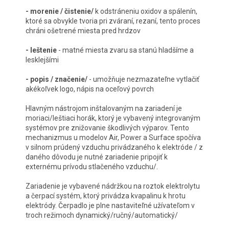
- morenie / čistenie/
k odstráneniu oxidov a spálenín,
ktoré sa obvykle tvoria pri zváraní, rezaní, tento proces
chráni ošetrené miesta pred hrdzov
- leštenie
- matné miesta zvaru sa stanú hladšíme a
lesklejšími
- popis / značenie/
- umožňuje nezmazateľne vytlačiť
akékoľvek logo, nápis na oceľový povrch
Hlavným nástrojom inštalovaným na zariadení je
moriaci/leštiaci horák, ktorý je vybavený integrovaným
systémov pre znižovanie škodlivých výparov. Tento
mechanizmus u modelov Air, Power a Surface spočíva
v silnom prúdený vzduchu privádzaného k elektróde / z
daného dôvodu je nutné zariadenie pripojiť k
externému prívodu stlačeného vzduchu/.
Zariadenie je vybavené nádržkou na roztok elektrolytu
a čerpací systém, ktorý privádza kvapalinu k hrotu
elektródy. Čerpadlo je plne nastaviteľné užívateľom v
troch režimoch dynamický/ručný/automatický/