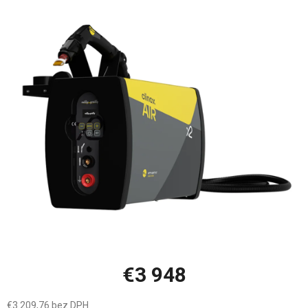
je
0,0
z
5
hviezdičiek.
€3 948
€3 209,76 bez DPH