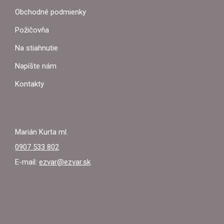
P
Obchodné podmienky
Ä
Požičovňa
T
Na stiahnutie
I
Napíšte nám
E
Kontakty
Marián Kurta ml.
0907 533 802
E-mail:
ezvar@ezvar.sk