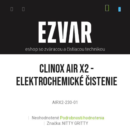
Prejsť
NÁKU
na
obsah
KOŠÍK
Clinox Air X2 -
elektrochemické čistenie
AIRX2-230-01
Priemerné
Neohodnotené
Podrobnosti hodnotenia
hodnotenie
Značka:
NITTY GRITTY
produktu