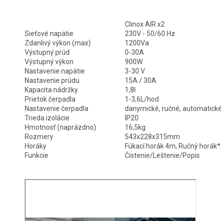
Clinox AIR x2
Sieťové napätie
230V - 50/60 Hz
Zdanlivý výkon (max)
1200Va
Výstupný prúd
0-30A
Výstupný výkon
900W
Nastavenie napätie
3-30 V
Nastavenie prúdu
15A / 30A
Kapacita nádržky
1,8l
Prietok čerpadla
1-3,6L/hod
Nastavenie čerpadla
danymické, ručné, automatick
Trieda izolácie
IP20
Hmotnosť (naprázdno)
16,5kg
Rozmery
543x228x315mm
Horáky
Fúkací horák 4m, Ručný horák*
Funkcie
Čistenie/Leštenie/Popis