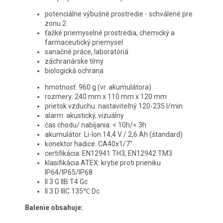
potenciálne výbušné prostredie - schválené pre
zonu 2
ťažké priemyselné prostredia, chemický a
farmaceutický priemysel
sanačné práce, laboratóriá
záchranárske tímy
biologická ochrana
hmotnosť: 960 g (vr. akumulátora)
rozmery: 240 mm x 110 mm x 120 mm
prietok vzduchu: nastaviteľný 120-235 l/min
alarm: akustický, vizuálny
čas chodu/ nabíjania: < 10h/< 3h
akumulátor: Li-lon 14,4 V / 2,6 Ah (štandard)
konektor hadice: CA40x1/7"
certifikácia: EN12941 TH3, EN12942 TM3
klasifikácia ATEX: krytie proti prieniku
IP64/IP65/IP68
II 3 G IIB T4 Gc
II 3 D IIIC 135℃ Dc
Balenie obsahuje: