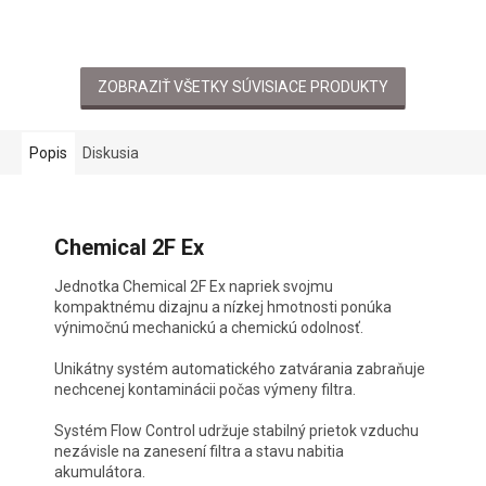
ZOBRAZIŤ VŠETKY SÚVISIACE PRODUKTY
Popis
Diskusia
Chemical 2F Ex
Jednotka Chemical 2F Ex napriek svojmu
kompaktnému dizajnu a nízkej hmotnosti ponúka
výnimočnú mechanickú a chemickú odolnosť.
Unikátny systém automatického zatvárania zabraňuje
nechcenej kontaminácii počas výmeny filtra.
Systém Flow Control udržuje stabilný prietok vzduchu
nezávisle na zanesení filtra a stavu nabitia
akumulátora.