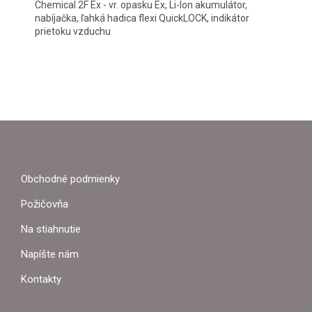
Chemical 2F Ex - vr. opasku Ex, Li-lon akumulátor,
nabíjačka, ľahká hadica flexi QuickLOCK, indikátor
prietoku vzduchu
Z
Á
P
Obchodné podmienky
Ä
Požičovňa
T
Na stiahnutie
I
Napíšte nám
E
Kontakty