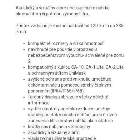
Akustický a vizuálny alarm indikuje nízke nabitie
akumulátora či potrebu výmeny filtra.
Prietok vzduchu je možné nastaviť od 120 l/min do 235
l/min.
kompaktné rozmery a nízka hmotnosť
navrhnuté pre použitie v prostredí s
nebezpečenstvom výbuchu- schválené pre zonu
2
kompatibilný s kuklou CA-10, CA-1 Lite, CA-2 Lite
a ochranným štítom UniMask
zvýšená ochrana proti vniknutiu umožňuje
dekontamináciu pomocou sprchy či plným
ponorením (IP64/IP65/IP68)
farebný displej zobrazuje všetky dôležité
informácie
systém kontroly prietoku vzduchu udržuje
stabilný prietok vzduchu nehľadiac na úroveň
zanesenia filtra či stav nabitia akumulátora
krátky čas nabíjania < 3 hoodiny
akustický a vizuálny alarm
viacjazyčné užívateľské prostredie