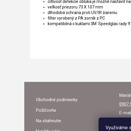
citlivosť detekcie oblúka je možné nastaviť na
veľkosť priezoru 73 X 107 mm
dlhodobá ochrana proti UV/IR žiareniu
filter vyrobený z PA zorník z PC
kompatibilná s kuklami 3M Speedglas rady 
Z
Á
Marián
Obchodné podmienky
P
0907 
Požičovňa
Ä
E-mai
Na stiahnutie
T
Využíváme s