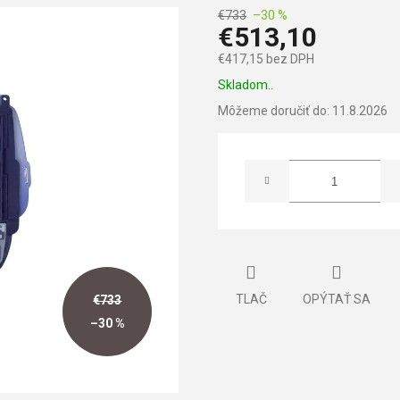
€733
–30 %
€513,10
€417,15 bez DPH
Jednotková
Skladom..
cena:
Môžeme doručiť do:
11.8.2026
TLAČ
OPÝTAŤ SA
€733
–30 %