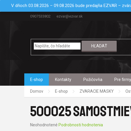
Prejsť
V dňoch 03.08.2026 – 09.08.2026 bude predajňa EZVAR – zvára
na
obsah
0907533802
ezvar@ezvar.sk
HĽADAŤ
E-shop
Kontakty
Požičovňa
Pre firm
Domov
E-shop
ZVARACIE MASKY
Os
500025 SAMOSTMIEV
Priemerné
Neohodnotené
Podrobnosti hodnotenia
hodnotenie