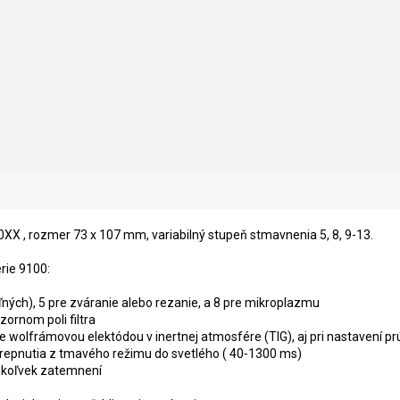
 , rozmer 73 x 107 mm, variabilný stupeň stmavnenia 5, 8, 9-13.
rie 9100:
ých), 5 pre zváranie alebo rezanie, a 8 pre mikroplazmu
zornom poli filtra
wolfrámovou elektódou v inertnej atmosfére (TIG), aj pri nastavení pr
repnutia z tmavého režimu do svetlého ( 40-1300 ms)
mkoľvek zatemnení