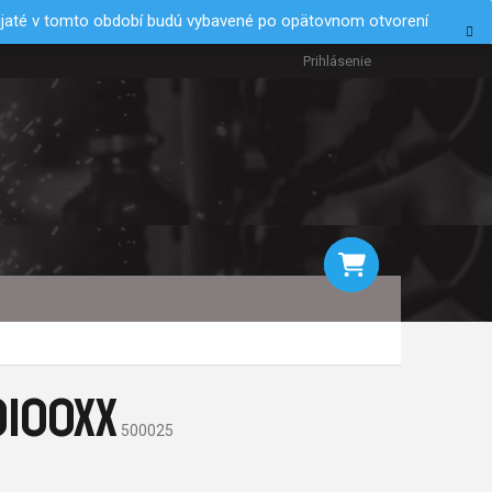
rijaté v tomto období budú vybavené po opätovnom otvorení
Prihlásenie
NÁKUPNÝ
KOŠÍK
9100XX
500025