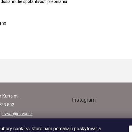
 dosiahnutie spoľahlivosti prepínania
9100
 Kurta ml.
Instagram
533 802
l:
ezvar@ezvar.sk
úbory cookies, ktoré nám pomáhajú poskytovať a