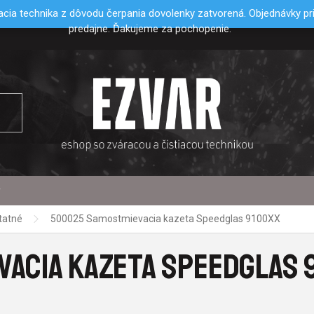
cia technika z dôvodu čerpania dovolenky zatvorená. Objednávky p
predajne. Ďakujeme za pochopenie.
y
tatné
500025 Samostmievacia kazeta Speedglas 9100XX
ACIA KAZETA SPEEDGLAS 