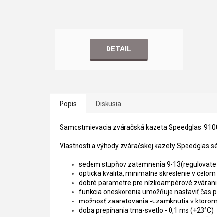
DETAIL
Popis
Diskusia
Samostmievacia zváračská kazeta Speedglas 9100XX
Vlastnosti a výhody zváračskej kazety Speedglas sé
sedem stupňov zatemnenia 9-13(regulovateľn
optická kvalita, minimálne skreslenie v celom 
dobré parametre pre nízkoampérové zváranie 
funkcia oneskorenia umožňuje nastaviť čas p
možnosť zaaretovania -uzamknutia v ktoro
doba prepínania tma-svetlo - 0,1 ms (+23°C)