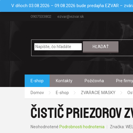
Prejsť
V dňoch 03.08.2026 – 09.08.2026 bude predajňa EZVAR – zvára
na
obsah
0907533802
ezvar@ezvar.sk
HĽADAŤ
E-shop
Kontakty
Požičovňa
Pre firm
Domov
E-shop
ZVARACIE MASKY
Os
ČISTIČ PRIEZOROV Z
Priemerné
Neohodnotené
Podrobnosti hodnotenia
Značka:
WE
hodnotenie