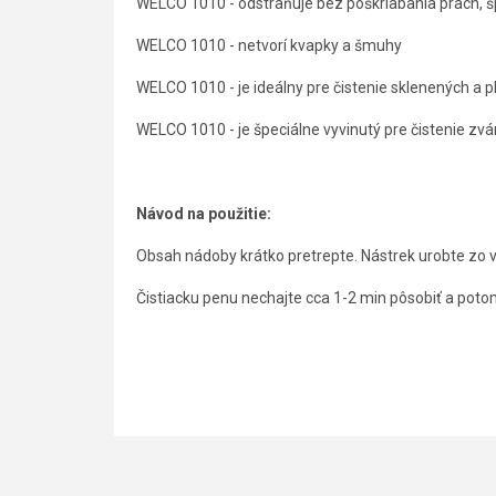
WELCO 1010 - odstraňuje bez poškriabania prach, 
WELCO 1010 - netvorí kvapky a šmuhy
WELCO 1010 - je ideálny pre čistenie sklenených a 
WELCO 1010 - je špeciálne vyvinutý pre čistenie zvá
Návod na použitie:
Obsah nádoby krátko pretrepte. Nástrek urobte zo 
Čistiacku penu nechajte cca 1-2 min pôsobiť a potom