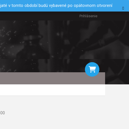
rijaté v tomto období budú vybavené po opätovnom otvorení
Prihlásenie
NÁKUPNÝ
KOŠÍK
000