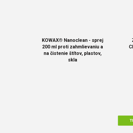
KOWAX® Nanoclean - sprej
200 ml proti zahmlievaniu a
C
na čistenie štítov, plastov,
skla
T