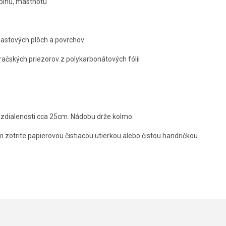
špinu, mastnotu
plastových plôch a povrchov
račských priezorov z polykarbonátových fólii
vzdialenosti cca 25cm. Nádobu drže kolmo.
 zotrite papierovou čistiacou utierkou alebo čistou handričkou.