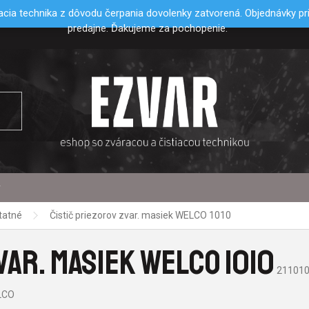
cia technika z dôvodu čerpania dovolenky zatvorená. Objednávky p
predajne. Ďakujeme za pochopenie.
y
tatné
Čistič priezorov zvar. masiek WELCO 1010
VAR. MASIEK WELCO 1010
21101
LCO