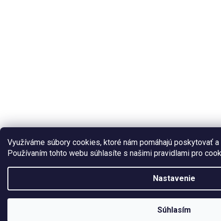
Využíváme súbory cookies, ktoré nám pomáhajú poskytovať a 
Používaním tohto webu súhlasíte s našimi pravidlami pro coo
Nastavenie
V dňoch 03.08.2026 – 09.08.2026 bude predajňa EZVAR – zváracia technik
zatvorená. Objednávky prijaté v tomto období budú vybavené po opätovnom
Súhlasím
pochopenie.