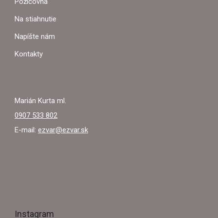
Požičovňa
T
Na stiahnutie
I
Napíšte nám
E
Kontakty
Marián Kurta ml.
0907 533 802
E-mail:
ezvar@ezvar.sk
Instagram