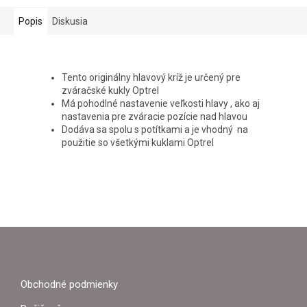
Popis
Diskusia
Tento originálny hlavový kríž je určený pre
zváračské kukly Optrel
Má pohodlné nastavenie veľkosti hlavy , ako aj
nastavenia pre zváracie pozície nad hlavou
Dodáva sa spolu s potítkami a je vhodný na
použitie so všetkými kuklami Optrel
Z
Á
P
Obchodné podmienky
Ä