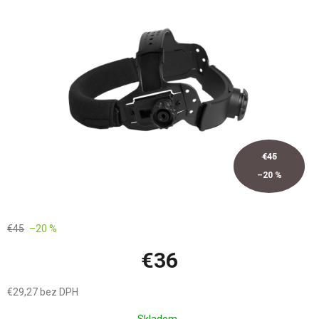
z
5
hviezdičiek.
€45
–20 %
€45
–20 %
€36
€29,27 bez DPH
Jednotková
Skladom..