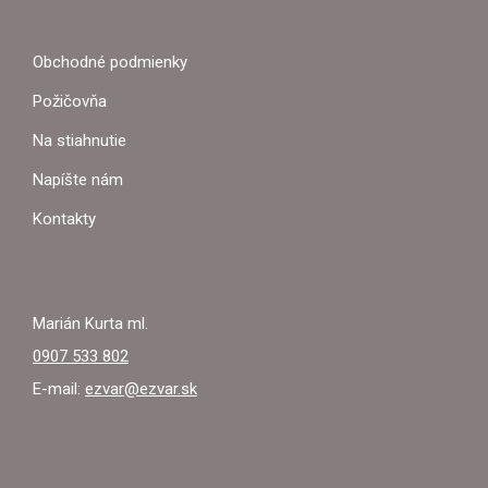
Á
P
Obchodné podmienky
Ä
Požičovňa
T
Na stiahnutie
I
Napíšte nám
E
Kontakty
Marián Kurta ml.
0907 533 802
E-mail:
ezvar@ezvar.sk