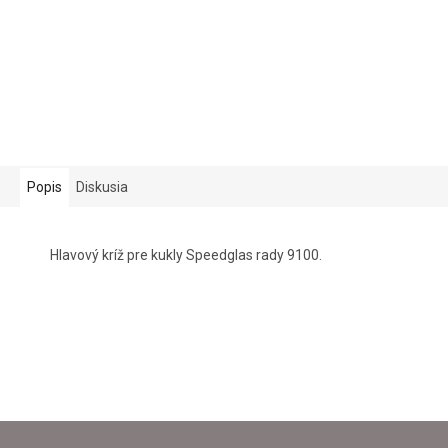
Popis
Diskusia
Hlavový kríž pre kukly Speedglas rady 9100.
Z