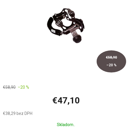
hviezdičiek.
€58,90
–20 %
€58,90
–20 %
€47,10
€38,29 bez DPH
Jednotková
Skladom..
cena: