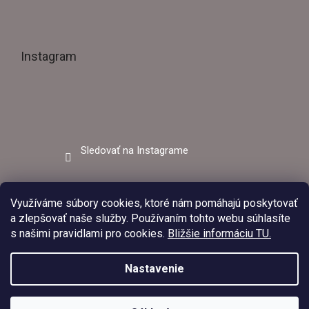
Instagram
Sledovať na Instagrame
Facebook
Využíváme súbory cookies, ktoré nám pomáhajú poskytovať
a zlepšovať naše služby. Používaním tohto webu súhlasíte
s našimi pravidlami pro cookies.
Bližšie informáciu TU.
Nastavenie
V dňoch 03.08.2026 – 09.08.2026 bude predajňa EZVAR –
zváracia technika z dôvodu čerpania dovolenky zatvorená.
Upraviť
Copyright 2026
Ezvar.sk
. Všetky práva vyhradené.