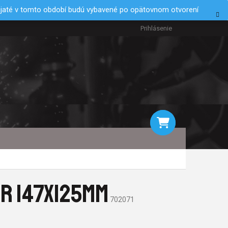
rijaté v tomto období budú vybavené po opätovnom otvorení
Prihlásenie
NÁKUPNÝ
KOŠÍK
ER 147X125MM
702071