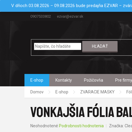
Prejsť
V dňoch 03.08.2026 – 09.08.2026 bude predajňa EZVAR – zvára
na
obsah
0907533802
ezvar@ezvar.sk
HĽADAŤ
E-shop
Kontakty
Požičovňa
Pre firm
Domov
E-shop
ZVARACIE MASKY
Fól
VONKAJŠIA FÓLIA B
Priemerné
Neohodnotené
Podrobnosti hodnotenia
Značka:
Cle
hodnotenie