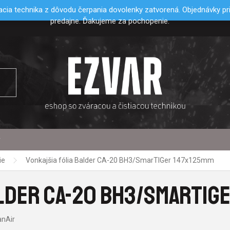
cia technika z dôvodu čerpania dovolenky zatvorená. Objednávky p
predajne. Ďakujeme za pochopenie.
y
ie
Vonkajšia fólia Balder CA-20 BH3/SmarTIGer 147x125mm
ALDER CA-20 BH3/SMARTIG
anAir