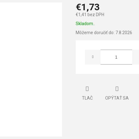
€1,73
€1,41 bez DPH
Jednotková
Skladom..
cena:
Môžeme doručiť do:
7.8.2026
TLAČ
OPÝTAŤ SA