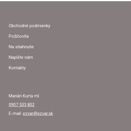
Z
Á
P
Obchodné podmienky
Ä
Požičovňa
T
Na stiahnutie
I
Napíšte nám
E
Kontakty
Marián Kurta ml.
0907 533 802
E-mail:
ezvar@ezvar.sk