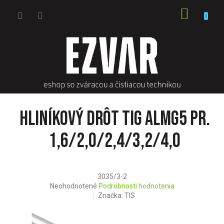
Prejsť
NÁKU
na
obsah
KOŠÍK
Hliníkový drôt TIG AlMg5 pr.
1,6/2,0/2,4/3,2/4,0
3035/3-2
Priemerné
Neohodnotené
Podrobnosti hodnotenia
hodnotenie
Značka:
TIS
produktu
je
0,0