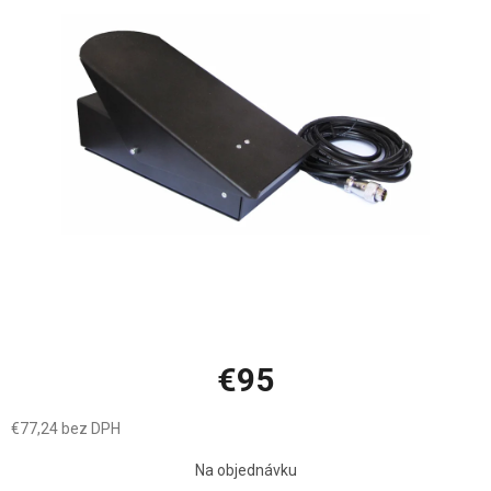
z
5
hviezdičiek.
€95
€77,24 bez DPH
Jednotková
Na objednávku
cena: