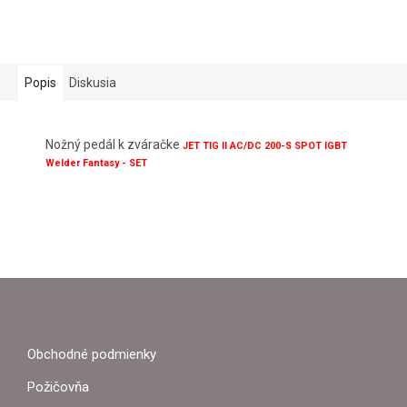
Popis
Diskusia
Nožný pedál k zváračke
JET TIG II AC/DC 200-S SPOT IGBT
Welder Fantasy - SET
Z
Á
P
Obchodné podmienky
Ä
Požičovňa