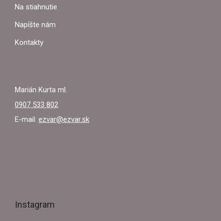
T
Na stiahnutie
I
Napíšte nám
E
Kontakty
Marián Kurta ml.
0907 533 802
E-mail:
ezvar@ezvar.sk
Instagram