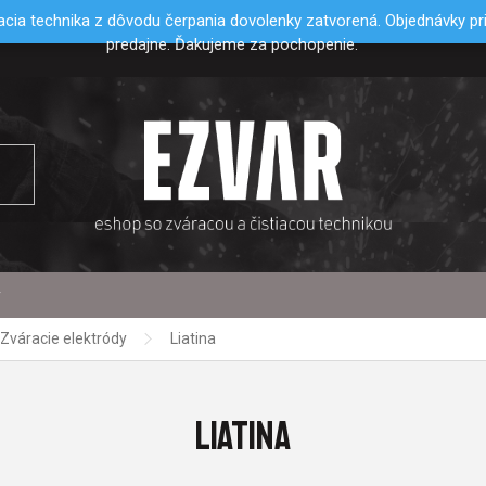
cia technika z dôvodu čerpania dovolenky zatvorená. Objednávky p
predajne. Ďakujeme za pochopenie.
y
Zváracie elektródy
Liatina
LIATINA