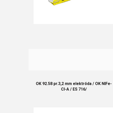
v
OK 92.58 pr.3,2 mm elektróda / OK NIFe-
Cl-A / ES 716/