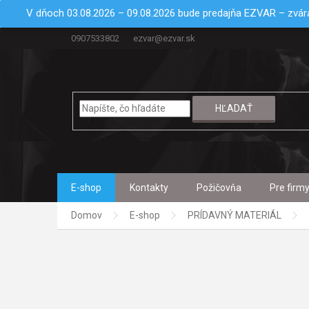
Prejsť
V dňoch 03.08.2026 – 09.08.2026 bude predajňa EZVAR – zvára
na
obsah
0907533802
ezvar@ezvar.sk
HĽADAŤ
E-shop
Kontakty
Požičovňa
Pre firm
Domov
E-shop
PRÍDAVNÝ MATERIÁL