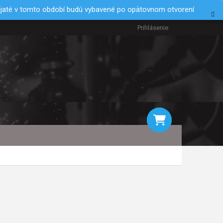
rijaté v tomto období budú vybavené po opätovnom otvorení
Prihlásenie
NÁKUPNÝ
KOŠÍK