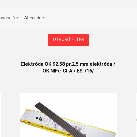
ávanejšie
Abecedne
OTVORIŤ FILTER
Elektróda OK 92.58 pr.2,5 mm elektróda /
OK NIFe-Cl-A / ES 716/