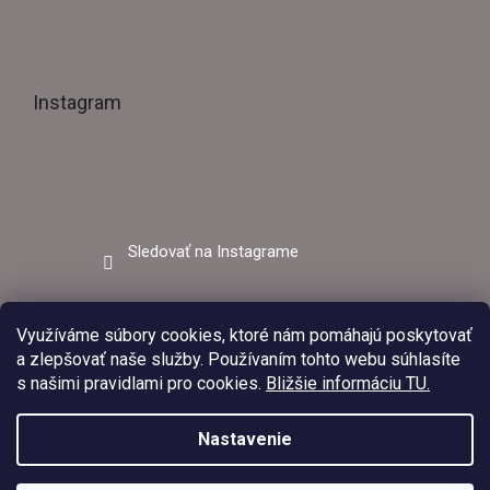
Instagram
Sledovať na Instagrame
Facebook
Využíváme súbory cookies, ktoré nám pomáhajú poskytovať
a zlepšovať naše služby. Používaním tohto webu súhlasíte
s našimi pravidlami pro cookies.
Bližšie informáciu TU.
Nastavenie
V dňoch 03.08.2026 – 09.08.2026 bude predajňa EZVAR –
zváracia technika z dôvodu čerpania dovolenky zatvorená.