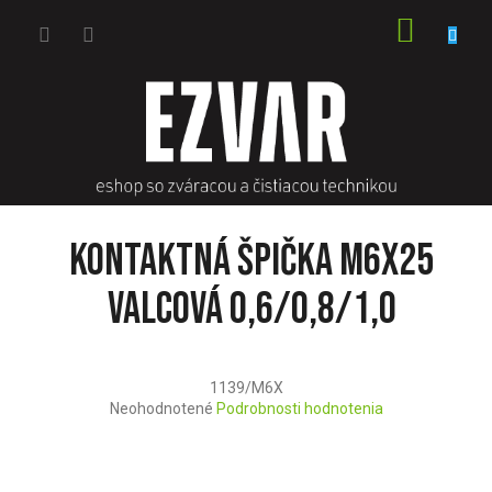
Prejsť
NÁKU
na
obsah
KOŠÍK
Kontaktná špička M6x25
valcová 0,6/0,8/1,0
1139/M6X
Priemerné
Neohodnotené
Podrobnosti hodnotenia
hodnotenie
produktu
je
0,0