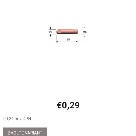
z
5
hviezdičiek.
€0,29
€0,24 bez DPH
Jednotková
cena:
ZVOĽTE VARIANT