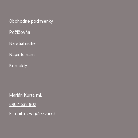
Á
P
Obchodné podmienky
Ä
Požičovňa
T
Na stiahnutie
I
Napíšte nám
E
Kontakty
Marián Kurta ml.
0907 533 802
E-mail:
ezvar@ezvar.sk