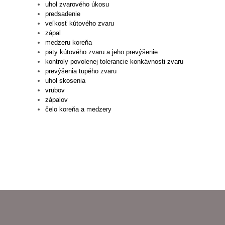
uhol zvarového úkosu
predsadenie
veľkosť kútového zvaru
zápal
medzeru koreňa
päty kútového zvaru a jeho prevýšenie
kontroly povolenej tolerancie konkávnosti zvaru
prevýšenia tupého zvaru
uhol skosenia
vrubov
zápalov
čelo koreňa a medzery
Z
Á