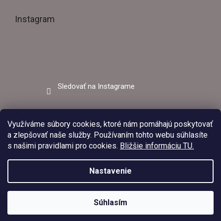
Instagram
Sledovať na Instagrame
Facebook
Využíváme súbory cookies, ktoré nám pomáhajú poskytovať
a zlepšovať naše služby. Používaním tohto webu súhlasíte
s našimi pravidlami pro cookies.
Bližšie informáciu TU.
Nastavenie
V dňoch 03.08.2026 – 09.08.2026 bude predajňa EZVAR –
zváracia technika z dôvodu čerpania dovolenky zatvorená.
Upraviť
Copyright 2026
Ezvar.sk
. Všetky práva vyhradené.
Objednávky prijaté v tomto období budú vybavené po opätovnom
Súhlasím
nastavenie cookies
otvorení predajne. Ďakujeme za pochopenie.