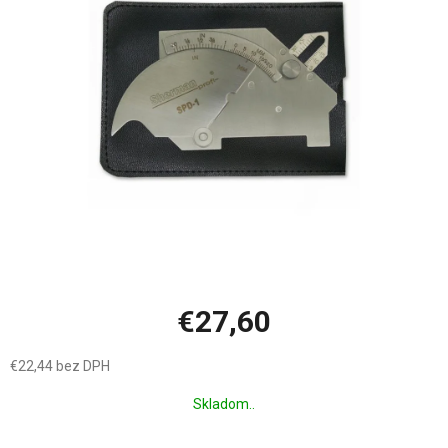
hviezdičiek.
€27,60
€22,44 bez DPH
Jednotková
Skladom..
cena: