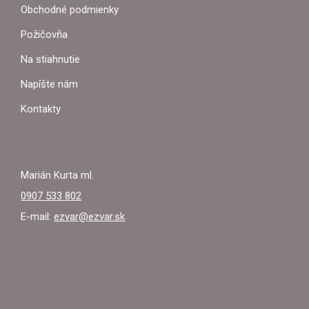
P
Obchodné podmienky
Ä
Požičovňa
T
Na stiahnutie
I
Napíšte nám
E
Kontakty
Marián Kurta ml.
0907 533 802
E-mail:
ezvar@ezvar.sk