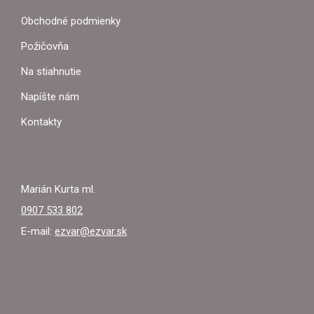
P
Obchodné podmienky
Ä
Požičovňa
T
Na stiahnutie
I
Napíšte nám
E
Kontakty
Marián Kurta ml.
0907 533 802
E-mail:
ezvar@ezvar.sk