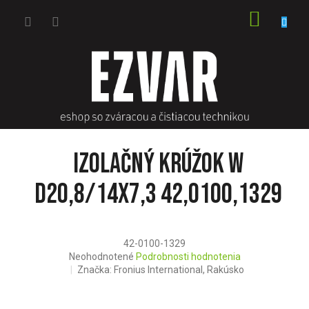
Prejsť
NÁKU
na
obsah
KOŠÍK
Izolačný krúžok W
D20,8/14x7,3 42,0100,1329
42-0100-1329
Priemerné
Neohodnotené
Podrobnosti hodnotenia
hodnotenie
Značka:
Fronius International, Rakúsko
produktu
je
0,0