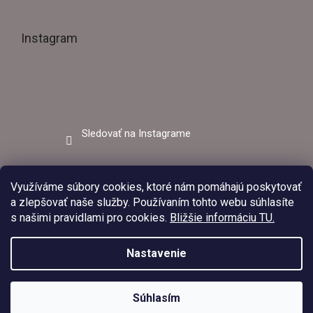
Instagram
Sledovať na Instagrame
Facebook
Využíváme súbory cookies, ktoré nám pomáhajú poskytovať
a zlepšovať naše služby. Používaním tohto webu súhlasíte
s našimi pravidlami pro cookies.
Bližšie informáciu TU.
Nastavenie
V dňoch 03.08.2026 – 09.08.2026 bude predajňa EZVAR –
zváracia technika z dôvodu čerpania dovolenky zatvorená.
Upraviť
Copyright 2026
Ezvar.sk
. Všetky práva vyhradené.
Objednávky prijaté v tomto období budú vybavené po opätovnom
Súhlasím
nastavenie cookies
otvorení predajne. Ďakujeme za pochopenie.