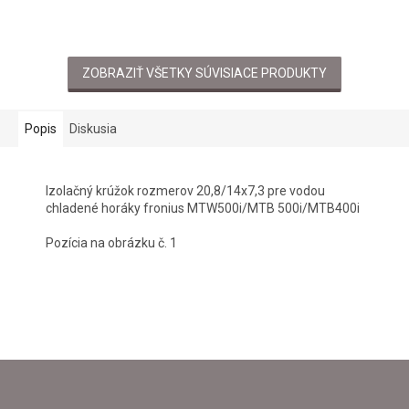
ZOBRAZIŤ VŠETKY SÚVISIACE PRODUKTY
Popis
Diskusia
Izolačný krúžok rozmerov 20,8/14x7,3 pre vodou
chladené horáky fronius MTW500i/MTB 500i/MTB400i
Pozícia na obrázku č. 1
Z
Á