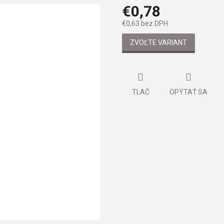
€0,78
€0,63 bez DPH
Jednotková
ZVOĽTE VARIANT
cena:
TLAČ
OPÝTAŤ SA