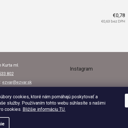
€0,78
€0,63 bez DPH
 Kurta ml.
Instagram
533 802
l:
ezvar@ezvar.sk
úbory cookies, ktoré nám pomáhajú poskytovať a
še služby. Používaním tohto webu súhlasíte s našimi
Sledovať na Instagra
ro cookies.
Bližšie informáciu TU.
ie