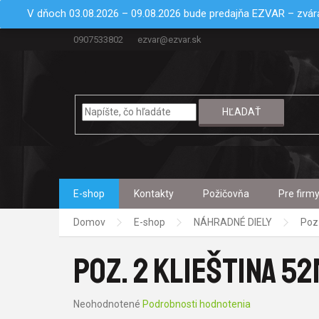
Prejsť
V dňoch 03.08.2026 – 09.08.2026 bude predajňa EZVAR – zvára
na
obsah
0907533802
ezvar@ezvar.sk
HĽADAŤ
E-shop
Kontakty
Požičovňa
Pre firm
Domov
E-shop
NÁHRADNÉ DIELY
Poz
POZ. 2 KLIEŠTINA 52
Priemerné
Neohodnotené
Podrobnosti hodnotenia
hodnotenie