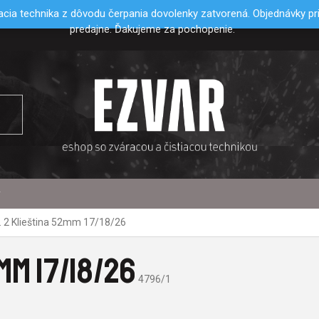
cia technika z dôvodu čerpania dovolenky zatvorená. Objednávky p
predajne. Ďakujeme za pochopenie.
y
. 2 Klieština 52mm 17/18/26
MM 17/18/26
4796/1