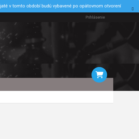
rijaté v tomto období budú vybavené po opätovnom otvorení
Prihlásenie
NÁKUPNÝ
KOŠÍK