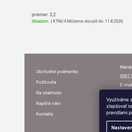
priemer: 3,2
Skladom..
| 4796/4
Môžeme doručiť do:
11.8.2026
Z
Á
Marián
Obchodné podmienky
P
0907 
Požičovňa
Ä
E-mai
Na stiahnutie
T
Využíváme s
Napíšte nám
zlepšovať na
I
pravidlami p
Kontakty
E
Nastaven