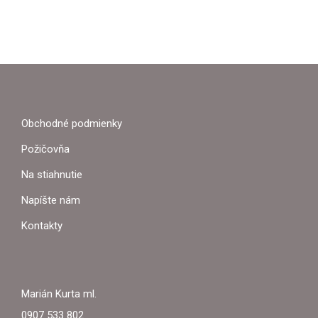
Z
Á
P
Obchodné podmienky
Ä
Požičovňa
T
Na stiahnutie
I
Napíšte nám
E
Kontakty
Marián Kurta ml.
0907 533 802