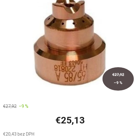
z
5
hviezdičiek.
€27,92
–9 %
€27,92
–9 %
€25,13
€20,43 bez DPH