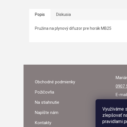
Popis
Diskusia
Pružina na plynový difuzor pre horák MB25
Z
Á
Marián
Obchodné podmienky
P
0907 
Požičovňa
Ä
E-mai
Na stiahnutie
T
Využíváme s
Napíšte nám
zlepšovať na
I
pravidlami p
Kontakty