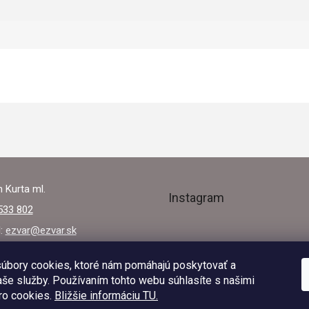
 Kurta ml.
Instagram
533 802
l:
ezvar@ezvar.sk
úbory cookies, ktoré nám pomáhajú poskytovať a
še služby. Používaním tohto webu súhlasíte s našimi
Sledovať na Instagra
ro cookies.
Bližšie informáciu TU.