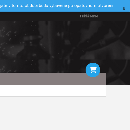
rijaté v tomto období budú vybavené po opätovnom otvorení
Prihlásenie
NÁKUPNÝ
KOŠÍK