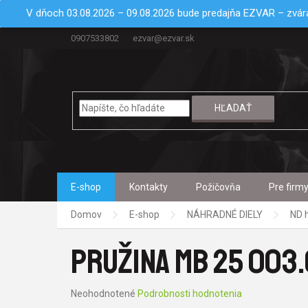
Prejsť
V dňoch 03.08.2026 – 09.08.2026 bude predajňa EZVAR – zvára
na
obsah
0907533802
ezvar@ezvar.sk
HĽADAŤ
E-shop
Kontakty
Požičovňa
Pre firm
Domov
E-shop
NÁHRADNÉ DIELY
ND 
PRUŽINA MB 25 003
Priemerné
Neohodnotené
Podrobnosti hodnotenia
hodnotenie