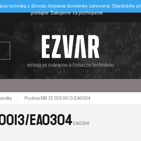
cia technika z dôvodu čerpania dovolenky zatvorená. Objednávky p
predajne. Ďakujeme za pochopenie.
y
horáky
Pružina MB 25 003.0013/EA0304
.0013/EA0304
EA0304