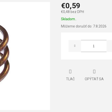
€0,59
€0,48 bez DPH
Jednotková
Skladom..
cena:
Môžeme doručiť do:
7.8.2026
TLAČ
OPÝTAŤ SA