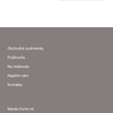
Z
Á
P
Obchodné podmienky
Ä
Požičovňa
T
Na stiahnutie
I
Napíšte nám
E
Kontakty
Marián Kurta ml.