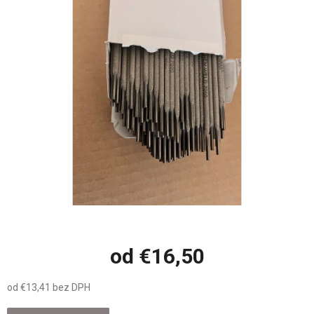
z
5
hviezdičiek.
od
€16,50
od
€13,41
bez DPH
Jednotková