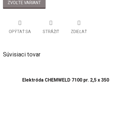
cena:
ZVOĽTE VARIANT
OPÝTAŤ SA
STRÁŽIŤ
ZDIEĽAŤ
Súvisiaci tovar
Elektróda CHEMWELD 7100 pr. 2,5 x 350
Priemerné
hodnotenie
produktu
je
3,2