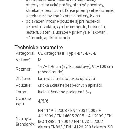
priemysel, toxické prášky, sterilné priestory,
striekanie pesticídmi, ľahké priemyselné čistenie,
údržba strojov, maľovanie a nátery, živica,
po zvážení možné použitie aj pri inšpekcii
azbestu, izolácii, výrobe cementu, brúsení a
leštení, čistení a údržbe v priemysle, lakovaní,
náteroch, aplikácii smoly.
Technické parametre
Kategória:
CE Kategória III, Typ 4-B/5-B/6-B
Veľkosť:
M
167–176 cm (výška postavy), 92–100 cm
Rozmer:
(obvod hrude)
Zloženie:
laminát s antistatickou úpravou
Použitie:
široká škála nebezpečných aplikácií
Farba:
biela + červené prelepené švy
Ochrana
4/5/6
typu:
EN 1149-5:2008 / EN 13034:2005 +
A1:2009 / EN 14605:2005 + A1:2009 / EN
Normy a
ISO 13982-1:2004 / EN 1073-2:2002
štandardy:
okrem EN863 / EN 14126:2003 okrem ISO