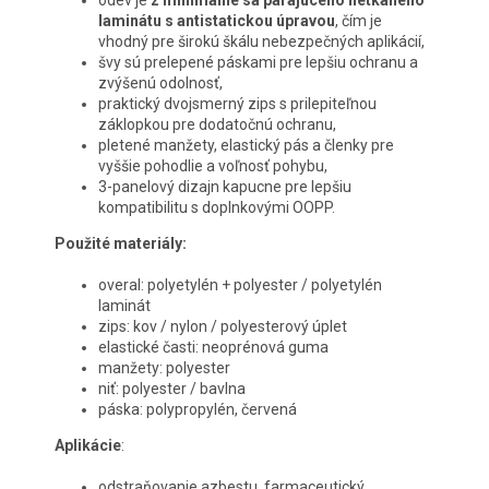
odev je
z minimálne sa párajúceho netkaného
laminátu s antistatickou úpravou
, čím je
vhodný pre širokú škálu nebezpečných aplikácií,
švy sú prelepené páskami pre lepšiu ochranu a
zvýšenú odolnosť,
praktický dvojsmerný zips s prilepiteľnou
záklopkou pre dodatočnú ochranu,
pletené manžety, elastický pás a členky pre
vyššie pohodlie a voľnosť pohybu,
3-panelový dizajn kapucne pre lepšiu
kompatibilitu s doplnkovými OOPP.
Použité materiály:
overal: polyetylén + polyester / polyetylén
laminát
zips: kov / nylon / polyesterový úplet
elastické časti: neoprénová guma
manžety: polyester
niť: polyester / bavlna
páska: polypropylén, červená
Aplikácie
:
odstraňovanie azbestu, farmaceutický