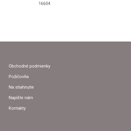
16604
Z
Á
P
Obchodné podmienky
Ä
Požičovňa
T
Na stiahnutie
I
Napíšte nám
E
Kontakty