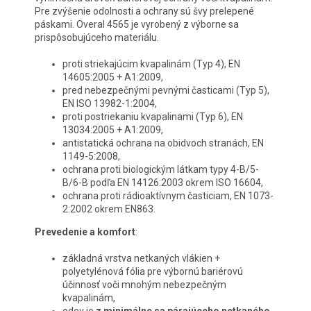
Pre zvýšenie odolnosti a ochrany sú švy prelepené
páskami. Overal 4565 je vyrobený z výborne sa
prispôsobujúceho materiálu.
proti striekajúcim kvapalinám (Typ 4), EN
14605:2005 + A1:2009,
pred nebezpečnými pevnými časticami (Typ 5),
EN ISO 13982-1:2004,
proti postriekaniu kvapalinami (Typ 6), EN
13034:2005 + A1:2009,
antistatická ochrana na obidvoch stranách, EN
1149-5:2008,
ochrana proti biologickým látkam typy 4-B/5-
B/6-B podľa EN 14126:2003 okrem ISO 16604,
ochrana proti rádioaktívnym časticiam, EN 1073-
2:2002 okrem EN863.
Prevedenie a komfort
:
základná vrstva netkaných vlákien +
polyetylénová fólia pre výbornú bariérovú
účinnosť voči mnohým nebezpečným
kvapalinám,