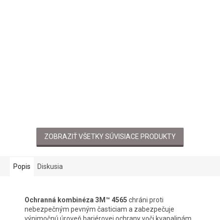
ZOBRAZIŤ VŠETKY SÚVISIACE PRODUKTY
Popis
Diskusia
Ochranná kombinéza 3M™ 4565
chráni proti
nebezpečným pevným časticiam a zabezpečuje
výnimočnú úroveň bariérovej ochrany voči kvapalinám.