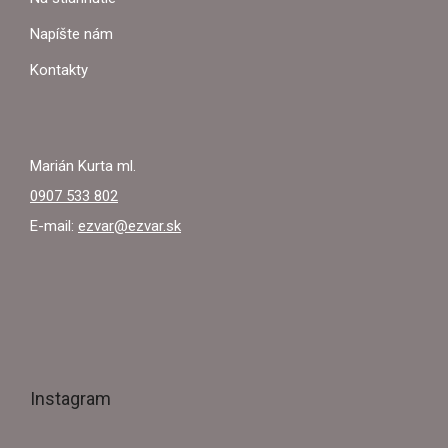
I
Napíšte nám
E
Kontakty
Marián Kurta ml.
0907 533 802
E-mail:
ezvar@ezvar.sk
Instagram