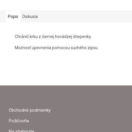
Popis
Diskusia
Chránič krku z čiernej hovädzej štiepenky.
Možnosť upevnenia pomocou suchého zipsu.
Z
Á
P
Obchodné podmienky
Ä
Požičovňa
T
Na stiahnutie