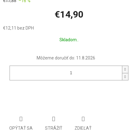
€17,88
–16 %
€14,90
€12,11 bez DPH
Jednotková
Skladom..
cena:
Môžeme doručiť do:
11.8.2026
OPÝTAŤ SA
STRÁŽIŤ
ZDIEĽAŤ