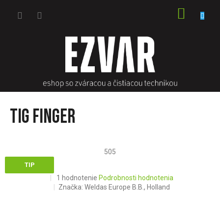
Prejsť
NÁKU
na
obsah
KOŠÍK
TIG finger
505
TIP
Priemerné
1 hodnotenie
Podrobnosti hodnotenia
hodnotenie
Značka:
Weldas Europe B.B., Holland
produktu
je
4,0