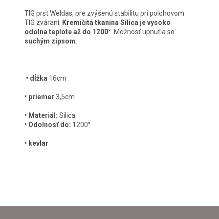
TIG prst Weldas, pre zvýšenú stabilitu pri polohovom
TIG zváraní.
Kremičitá tkanina Silica je vysoko
odolna teplote až do 1200°
. Možnosť upnuťia so
suchým zipsom
.
• dĺžka
16cm
• priemer
3,5cm
• Materiál:
Silica
• Odolnosť do:
1200°
• kevlar
Z