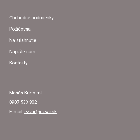
Á
P
Obchodné podmienky
Ä
Požičovňa
T
Na stiahnutie
I
Napíšte nám
E
Kontakty
Marián Kurta ml.
0907 533 802
E-mail:
ezvar@ezvar.sk