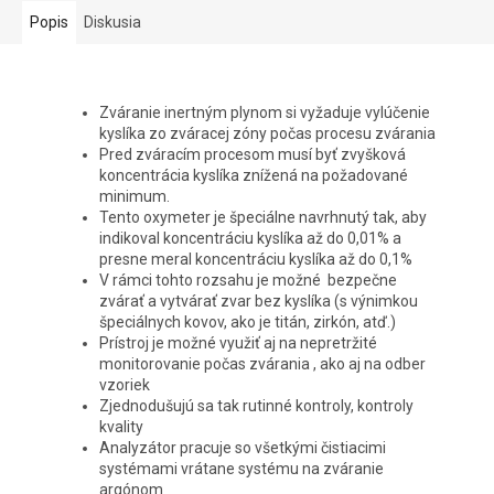
Popis
Diskusia
Zváranie inertným plynom si vyžaduje vylúčenie
kyslíka zo zváracej zóny počas procesu zvárania
Pred zváracím procesom
musí byť zvyšková
koncentrácia kyslíka znížená na požadované
minimum.
Tento oxymeter
je špeciálne navrhnutý tak, aby
indikoval koncentráciu kyslíka až do 0,01% a
presne meral koncentráciu kyslíka až do 0,1%
V rámci tohto rozsahu je možné bezpečne
zvárať a vytvárať zvar bez kyslíka (s výnimkou
špeciálnych kovov, ako je titán, zirkón, atď.)
Prístroj je možné využiť aj na nepretržité
monitorovanie počas zvárania , ako aj na odber
vzoriek
Zjednodušujú sa tak rutinné kontroly, kontroly
kvality
Analyzátor pracuje so všetkými čistiacimi
systémami vrátane systému na zváranie
argónom