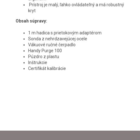
Prístroj je malý, ľahko ovládateľný a má robustný
kryt
Obsah súpravy:
1 m hadica s prietokovým adaptérom
Sonda z nehrdzavejúcej ocele
Vákuové ručné čerpadlo
Handy Purge 100
Púzdro z plastu
Inštrukcie
Certifikát kalibrácie
Z