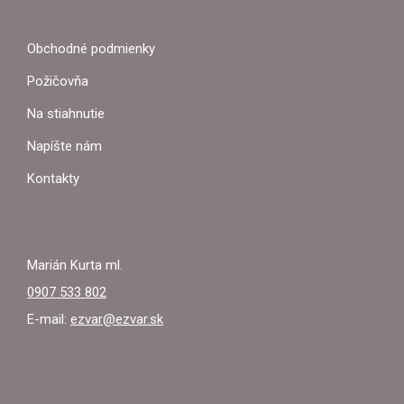
Á
P
Obchodné podmienky
Ä
Požičovňa
T
Na stiahnutie
I
Napíšte nám
E
Kontakty
Marián Kurta ml.
0907 533 802
E-mail:
ezvar@ezvar.sk