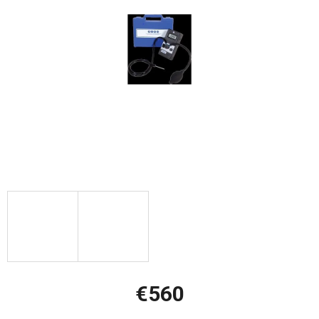
hviezdičiek.
€560