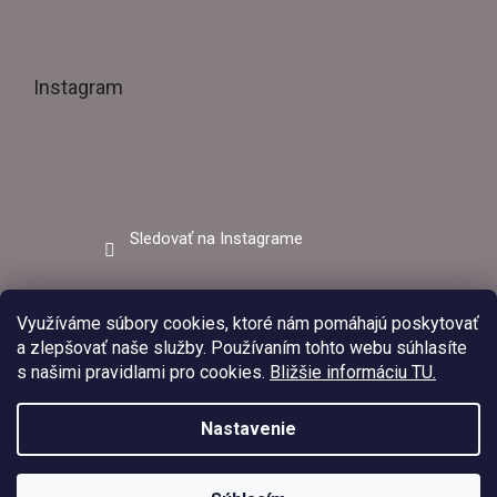
Instagram
Sledovať na Instagrame
Facebook
Využíváme súbory cookies, ktoré nám pomáhajú poskytovať
a zlepšovať naše služby. Používaním tohto webu súhlasíte
s našimi pravidlami pro cookies.
Bližšie informáciu TU.
Nastavenie
V dňoch 03.08.2026 – 09.08.2026 bude predajňa EZVAR –
zváracia technika z dôvodu čerpania dovolenky zatvorená.
Upraviť
Copyright 2026
Ezvar.sk
. Všetky práva vyhradené.
Objednávky prijaté v tomto období budú vybavené po opätovnom