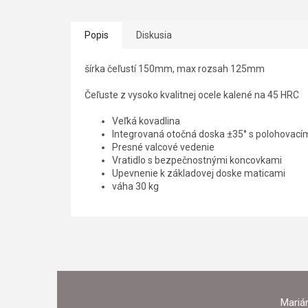
Popis
Diskusia
šírka čeľustí 150mm, max rozsah 125mm
Čeľuste z vysoko kvalitnej ocele kalené na 45 HRC
Veľká kovadlina
Integrovaná otočná doska ±35° s polohovací
Presné valcové vedenie
Vratidlo s bezpečnostnými koncovkami
Upevnenie k základovej doske maticami
váha 30 kg
Z
Á
Marián