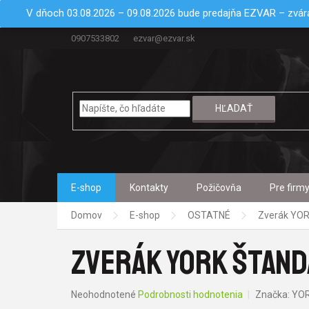
Prejsť
V dňoch 03.08.2026 – 09.08.2026 bude predajňa EZVAR – zvára
na
obsah
0907533802
ezvar@ezvar.sk
HĽADAŤ
E-shop
Kontakty
Požičovňa
Pre firm
Domov
E-shop
OSTATNÉ
Zverák YOR
ZVERÁK YORK ŠTAND
Priemerné
Neohodnotené
Podrobnosti hodnotenia
Značka:
YO
hodnotenie