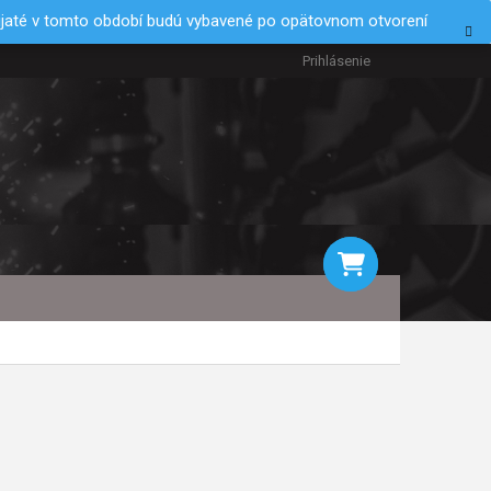
rijaté v tomto období budú vybavené po opätovnom otvorení
Prihlásenie
NÁKUPNÝ
KOŠÍK