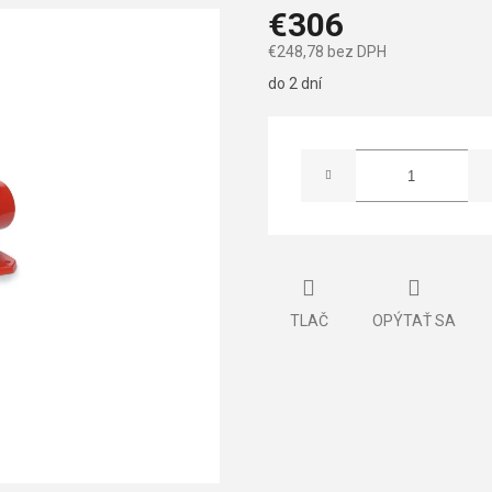
€306
€248,78 bez DPH
Jednotková
do 2 dní
cena:
TLAČ
OPÝTAŤ SA