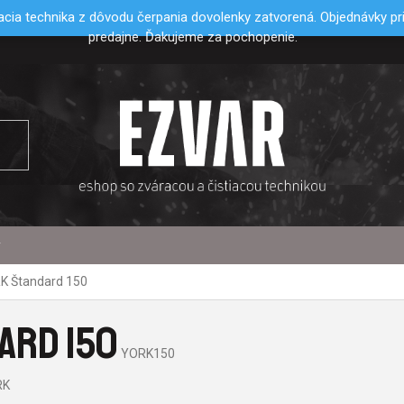
cia technika z dôvodu čerpania dovolenky zatvorená. Objednávky p
predajne. Ďakujeme za pochopenie.
y
K Štandard 150
ARD 150
YORK150
RK