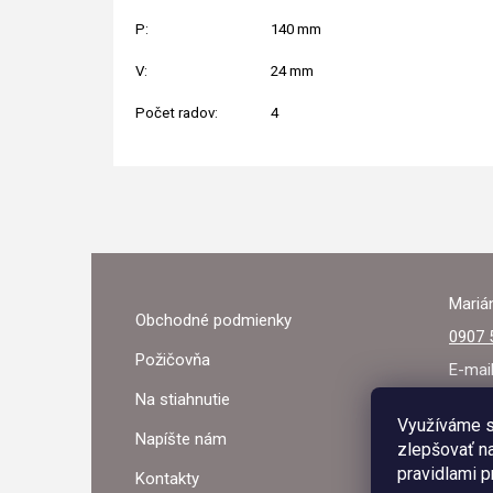
P:
140 mm
V:
24 mm
Počet radov:
4
Z
Á
Marián
Obchodné podmienky
P
0907 
Požičovňa
Ä
E-mai
Na stiahnutie
T
Využíváme s
Napíšte nám
zlepšovať na
I
pravidlami p
Kontakty