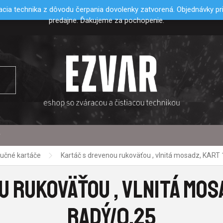
cia technika z dôvodu čerpania dovolenky zatvorená. Objednávky p
predajne. Ďakujeme za pochopenie.
y
učné kartáče
Kartáč s drevenou rukoväťou , vlnitá mosadz, KART
 RUKOVÄŤOU , VLNITÁ MOSAD
RADÝ/0,25