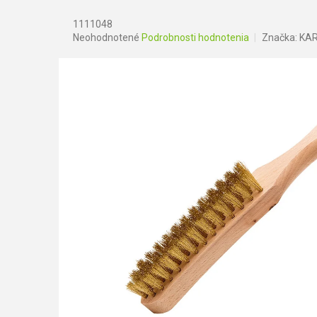
1111048
Priemerné
Neohodnotené
Podrobnosti hodnotenia
Značka:
KA
hodnotenie
produktu
je
0,0
z
5
hviezdičiek.