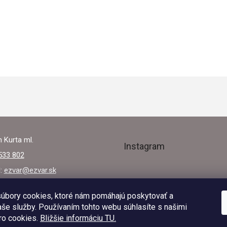
 Kurta ml.
Instagram
533 802
l:
ezvar@ezvar.sk
úbory cookies, ktoré nám pomáhajú poskytovať a
še služby. Používaním tohto webu súhlasíte s našimi
Sledovať na Instagra
ro cookies.
Bližšie informáciu TU.