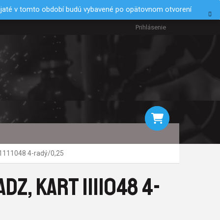
rijaté v tomto období budú vybavené po opätovnom otvorení
Prihlásenie
NÁKUPNÝ
 1111048 4-radý/0,25
KOŠÍK
Z, KART 1111048 4-