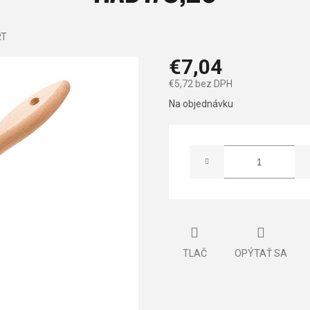
RT
€7,04
€5,72 bez DPH
Jednotková
Na objednávku
cena:
TLAČ
OPÝTAŤ SA