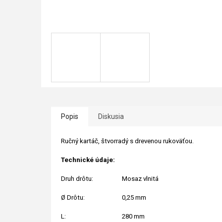
Popis
Diskusia
Ručný kartáč, štvorradý s drevenou rukoväťou.
Technické údaje:
Druh drôtu:
Mosaz vlnitá
Ø Drôtu:
0,25 mm
L:
280 mm