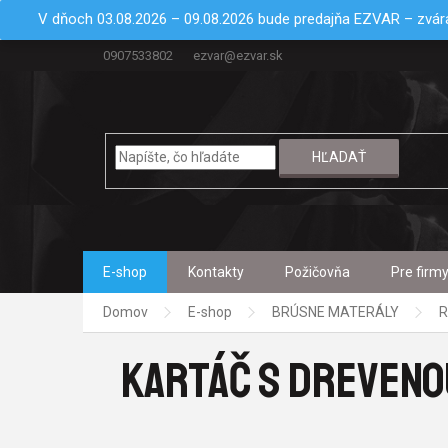
Prejsť
V dňoch 03.08.2026 – 09.08.2026 bude predajňa EZVAR – zvára
na
obsah
0907533802
ezvar@ezvar.sk
HĽADAŤ
E-shop
Kontakty
Požičovňa
Pre firm
Domov
E-shop
BRÚSNE MATERÁLY
R
KARTÁČ S DREVENOU