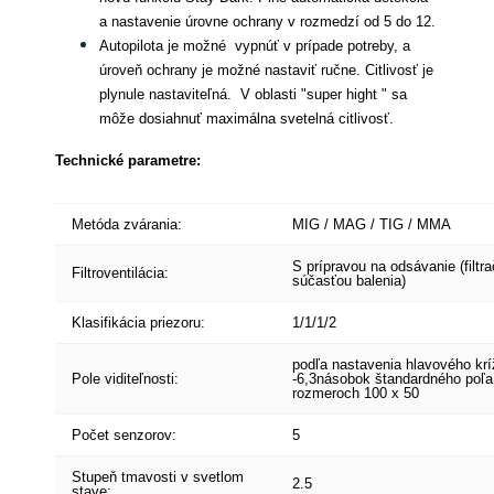
a nastavenie úrovne ochrany v rozmedzí od 5 do 12.
Autopilota je možné vypnúť v prípade potreby, a
úroveň ochrany je možné nastaviť ručne. Citlivosť je
plynule nastaviteľná. V oblasti "super hight " sa
môže dosiahnuť maximálna svetelná citlivosť.
Technické parametre:
Metóda zvárania:
MIG / MAG / TIG / MMA
S prípravou na odsávanie (filtra
Filtroventilácia:
súčasťou balenia)
Klasifikácia priezoru:
1/1/1/2
podľa nastavenia hlavového krí
Pole viditeľnosti:
-6,3násobok štandardného poľa
rozmeroch 100 x 50
Počet senzorov:
5
Stupeň tmavosti v svetlom
2.5
stave: