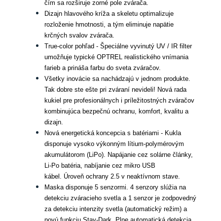
čím sa rozširuje zorné pole zvárača.
Dizajn hlavového kríža a skeletu optimalizuje
rozloženie hmotnosti, a tým eliminuje napätie
krčných svalov zvárača.
True-color pohľad - Špeciálne vyvinutý UV / IR filter
umožňuje typické OPTREL realistického vnímania
farieb a prináša farbu do sveta zváračov.
Všetky inovácie sa nachádzajú v jednom produkte.
Tak dobre ste ešte pri zváraní nevideli! Nová rada
kukiel pre profesionálnych i príležitostných zváračov
kombinujúca bezpečnú ochranu, komfort, kvalitu a
dizajn.
Nová energetická koncepcia s batériami - Kukla
disponuje vysoko výkonným lítium-polymérovým
akumulátorom (LiPo). Napájanie cez solárne články,
Li-Po batéria, nabíjanie cez mikro USB
kábel. Úroveň ochrany 2.5 v neaktívnom stave.
Maska disponuje 5 senzormi. 4 senzory slúžia na
detekciu zváracieho svetla a 1 senzor je zodpovedný
za detekciu intenzity svetla (automatický režim) a
novú funkciu Stay-Dark. Plne automatická detekcia