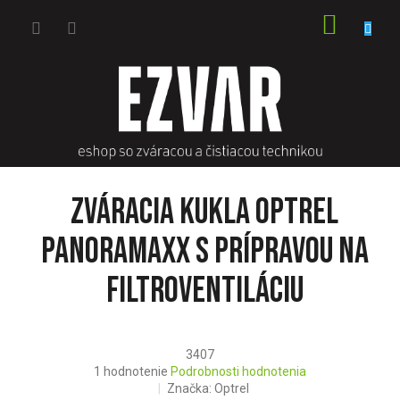
Prejsť
NÁKU
na
obsah
KOŠÍK
Zváracia kukla Optrel
Panoramaxx s prípravou na
filtroventiláciu
3407
Priemerné
1 hodnotenie
Podrobnosti hodnotenia
hodnotenie
Značka:
Optrel