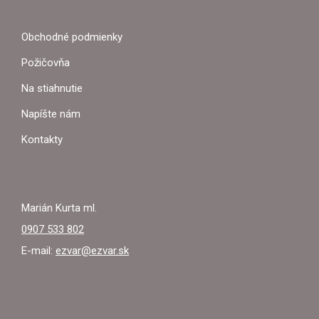
Á
P
Obchodné podmienky
Ä
Požičovňa
T
Na stiahnutie
I
Napíšte nám
E
Kontakty
Marián Kurta ml.
0907 533 802
E-mail:
ezvar@ezvar.sk