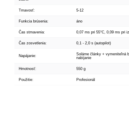
Tmavosť:
5-12
Funkcia brúsenia:
áno
Čas stmavenia:
0,07 ms pri 55°C, 0,09 ms pri i
Čas zosvetlenia:
0,1 - 2,0 s (autopilot)
Solárne články + vymeniteľná 
Napájanie:
nabíjanie
Hmotnosť:
550 g
Použitie:
Profesionál