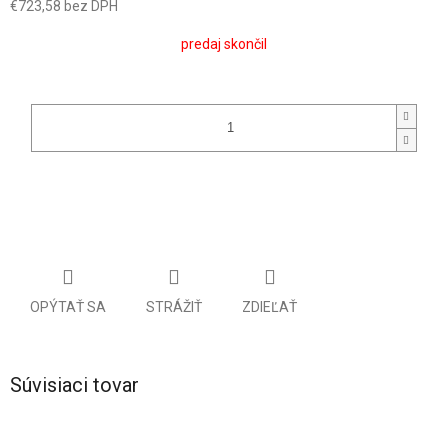
€723,58 bez DPH
Jednotková
predaj skončil
cena:
OPÝTAŤ SA
STRÁŽIŤ
ZDIEĽAŤ
Súvisiaci tovar