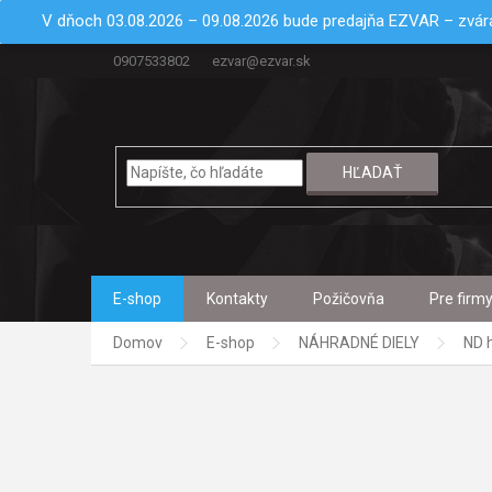
Prejsť
V dňoch 03.08.2026 – 09.08.2026 bude predajňa EZVAR – zvára
na
obsah
0907533802
ezvar@ezvar.sk
HĽADAŤ
E-shop
Kontakty
Požičovňa
Pre firm
Domov
E-shop
NÁHRADNÉ DIELY
ND 