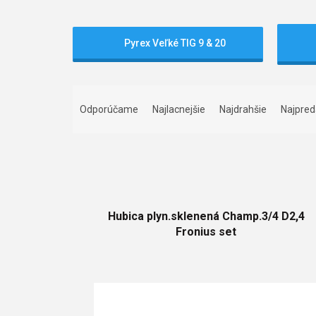
Pyrex Veľké TIG 9 & 20
R
a
Odporúčame
Najlacnejšie
Najdrahšie
Najpred
d
e
n
i
e
V
p
ý
r
Hubica plyn.sklenená Champ.3/4 D2,4
p
o
Fronius set
i
d
s
u
p
k
r
t
o
o