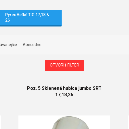
Pyrex Veľké TIG 17,18 &
26
ávanejšie
Abecedne
OTVORIŤ FILTER
Poz. 5 Sklenená hubica jumbo SRT
17,18,26