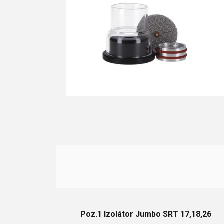
d
v
u
k
t
o
v
Poz.1 Izolátor Jumbo SRT 17,18,26