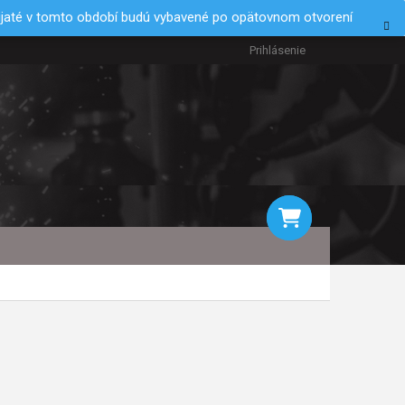
rijaté v tomto období budú vybavené po opätovnom otvorení
Prihlásenie
NÁKUPNÝ
KOŠÍK