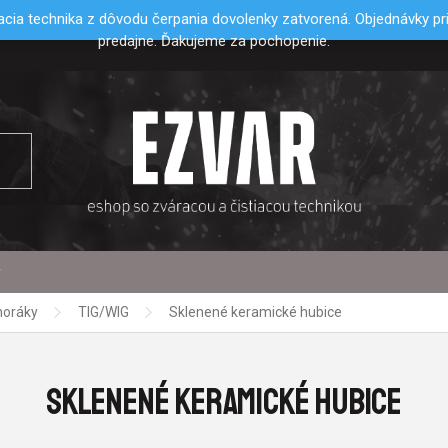
cia technika z dôvodu čerpania dovolenky zatvorená. Objednávky p
predajne. Ďakujeme za pochopenie.
y
horáky
TIG/WIG
Sklenené keramické hubice
SKLENENÉ KERAMICKÉ HUBICE