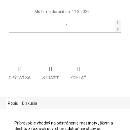
Môžeme doručiť do:
11.8.2026
OPÝTAŤ SA
STRÁŽIŤ
ZDIEĽAŤ
Popis
Diskusia
Prípravok je vhodný na odstránenie mastnoty , škvŕn a
dechtu z rôznych povrchov, odstraňuje stopy po