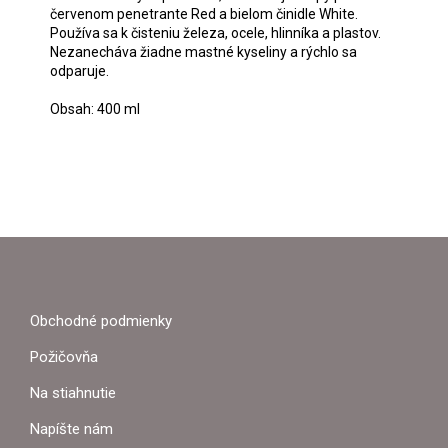
červenom penetrante Red a bielom činidle White.
Používa sa k čisteniu železa, ocele, hlinníka a plastov.
Nezanecháva žiadne mastné kyseliny a rýchlo sa
odparuje.
Obsah: 400 ml
Z
Á
P
Obchodné podmienky
Ä
Požičovňa
T
Na stiahnutie
I
Napíšte nám