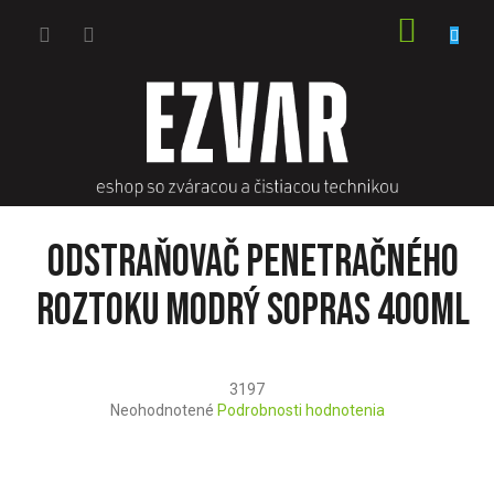
Prejsť
NÁKU
na
obsah
KOŠÍK
Odstraňovač penetračného
roztoku modrý Sopras 400ml
3197
Priemerné
Neohodnotené
Podrobnosti hodnotenia
hodnotenie
produktu
je
0,0