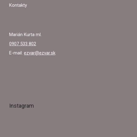
E
Kontakty
Marián Kurta ml.
0907 533 802
E-mail:
ezvar@ezvar.sk
Instagram