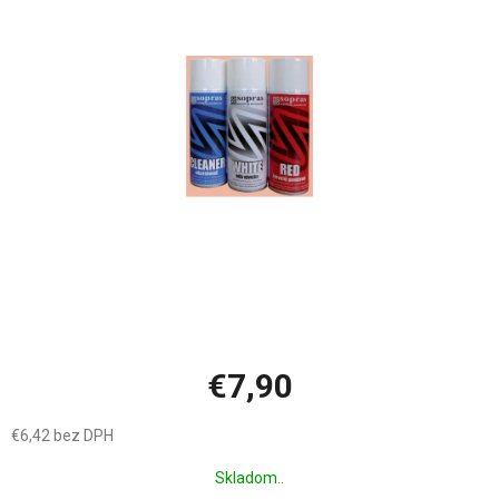
z
5
hviezdičiek.
€7,90
€6,42 bez DPH
Jednotková
Skladom..
cena: