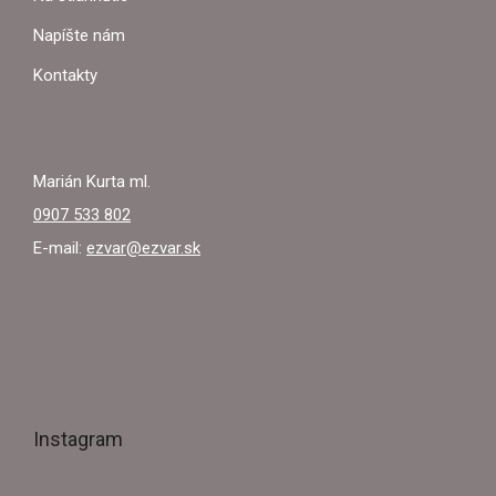
I
Napíšte nám
E
Kontakty
Marián Kurta ml.
0907 533 802
E-mail:
ezvar@ezvar.sk
Instagram