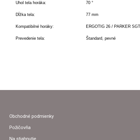
Uhol tela horáka:
70 °
Dĺžka tela:
77 mm
Kompatibilné horáky:
ERGOTIG 26 / PARKER SGT 2
Prevedenie tela:
Štandard, pevné
Z
Á
P
Obchodné podmienky
Ä
Požičovňa
T
Na stiahnutie