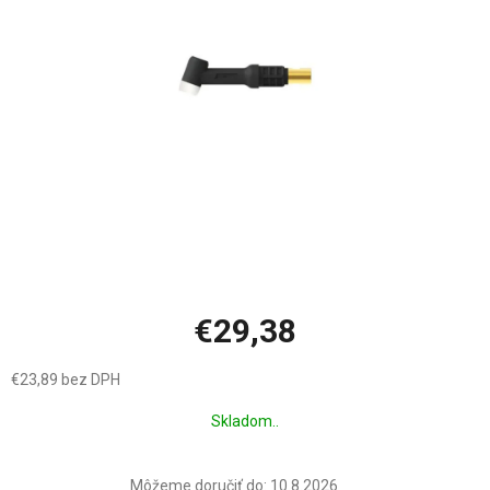
hviezdičiek.
€29,38
€23,89 bez DPH
Jednotková
Skladom..
cena:
Môžeme doručiť do:
10.8.2026