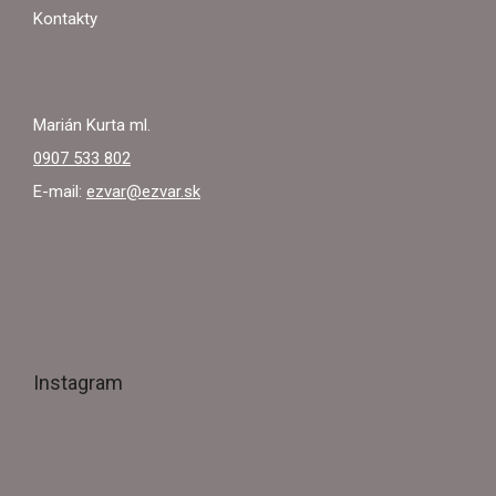
E
Kontakty
Marián Kurta ml.
0907 533 802
E-mail:
ezvar@ezvar.sk
Instagram