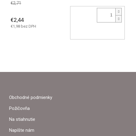
€2,71
€2,44
€1,98 bez DPH
Z
Á
P
Obchodné podmienky
Ä
Požičovňa
T
Na stiahnutie
I
Napíšte nám