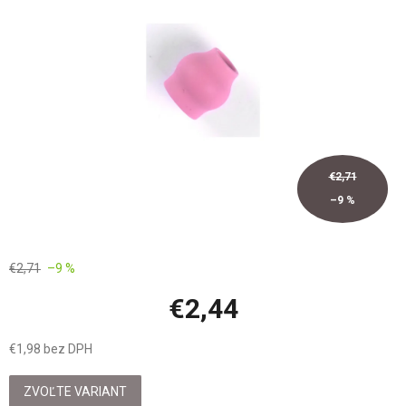
hviezdičiek.
€2,71
–9 %
€2,71
–9 %
€2,44
€1,98 bez DPH
Jednotková
cena:
ZVOĽTE VARIANT