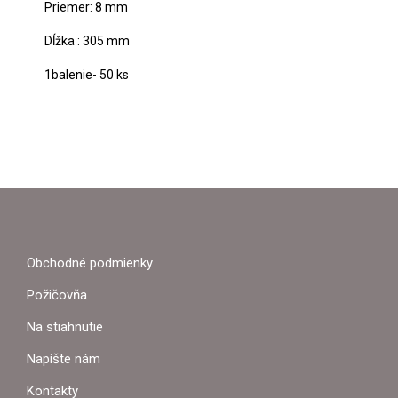
Priemer: 8 mm
Dĺžka : 305 mm
1balenie- 50 ks
Z
Á
P
Obchodné podmienky
Ä
Požičovňa
T
Na stiahnutie
I
Napíšte nám
E
Kontakty