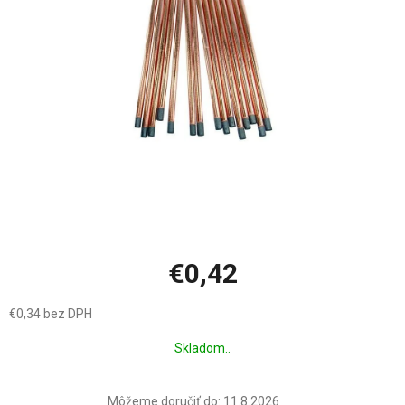
hviezdičiek.
€0,42
€0,34 bez DPH
Jednotková
Skladom..
cena:
Môžeme doručiť do:
11.8.2026