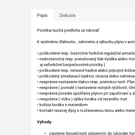
Popis
Diskusia
Poistka/suchá predloha za rukoväť.
K spätnému šľahnutiu , zahoreniu a výbuchu plynu v a
• poškodené resp. čiastočne funkčné regulačné armatúr
• nedostatočný resp. prerušovaný tlak Kyslíka alebo Hor
aj nefunkčné bezpečnostné poistky )
• poškodené resp. netesné hadice alebo prípojné šróbe
• poškodený zmiešavací injektor, rezacia alebo nahrieva
• nesprávne nastavenie tlakov resp. prietokov tech. Ply
• nesprávne ( pomalé ) nastavenie rezných rýchlostí, čí
• nesprávne poradie spúšťania plynov pri zapaľovaní a 
• nesprávna ( nízka ) výška horáka od rezaného mat.
• kolízia horáka s materiálom
• kontakt rezacej dýzy s rozžeravenou lávou alebo mate
Výhody:
zaistenie bezpečnosti pripojením do rukoväte ho