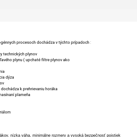
utogénnych procesoch dochádza v týchto prípadoch :
y technických plynov
ľavého plynu ( upchaté filtre plynov ako
nia
cia dýza
nov
m dochádza k prehrievaniu horáka
zhasínaní plameňa
riálom
rákov, nízka váha, minimálne rozmery a vysoká bezpečnosť poistiek