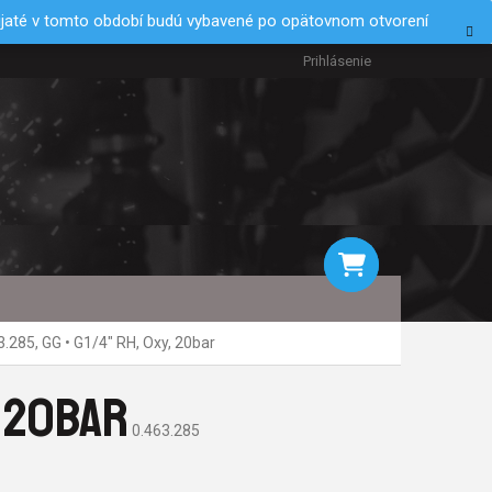
rijaté v tomto období budú vybavené po opätovnom otvorení
Prihlásenie
NÁKUPNÝ
.285, GG • G1/4" RH, Oxy, 20bar
KOŠÍK
, 20BAR
0.463.285