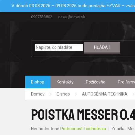
Prejsť
V dňoch 03.08.2026 – 09.08.2026 bude predajňa EZVAR – zvára
na
obsah
0907533802
ezvar@ezvar.sk
HĽADAŤ
E-shop
Kontakty
Požičovňa
Pre firm
Domov
E-shop
AUTOGÉNNA TECHNIKA
POISTKA MESSER 0.46
Priemerné
Neohodnotené
Podrobnosti hodnotenia
Značka:
Mes
hodnotenie