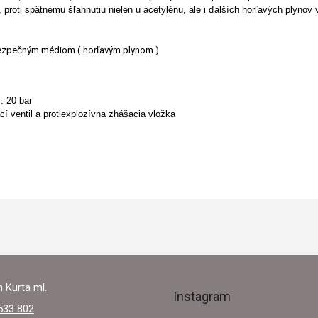
 proti spätnému šľahnutiu nielen u acetylénu, ale i ďalších horľavých plynov
nebezpečným médiom
( horľavým plynom )
: 20 bar
í ventil a protiexplozívna zhášacia vložka
 Kurta ml.
Instagram
533 802