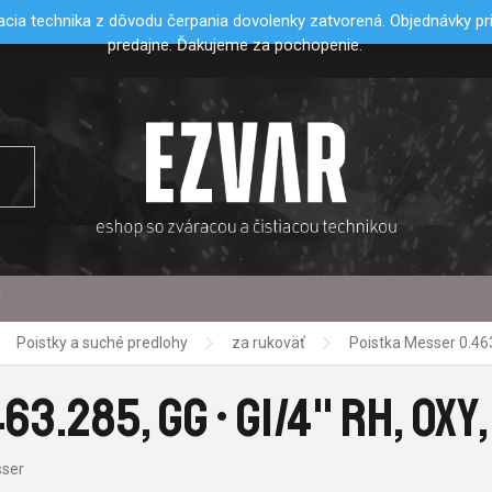
cia technika z dôvodu čerpania dovolenky zatvorená. Objednávky p
predajne. Ďakujeme za pochopenie.
y
Poistky a suché predlohy
za rukoväť
Poistka Messer 0.463
3.285, GG • G1/4" RH, OXY
ser