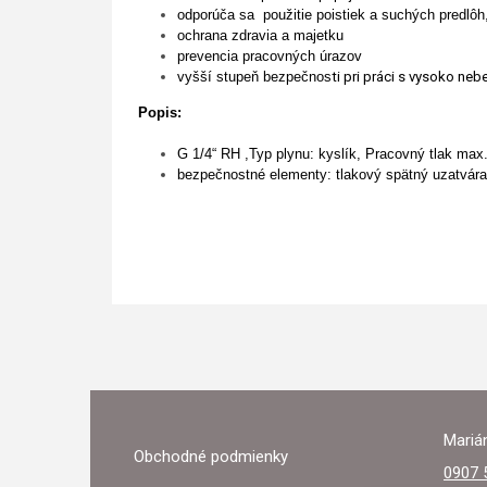
odporúča sa použitie poistiek a suchých predlôh,
ochrana zdravia a majetku
prevencia pracovných úrazov
vyšší stupeň bezpečnos
ti pri práci s vysoko 
Popis:
G 1/4“ RH ,Typ plynu: kyslík, Pracovný tlak max.
bezpečnostné elementy: tlakový spätný uzatvárac
Z
Á
Marián
Obchodné podmienky
P
0907 