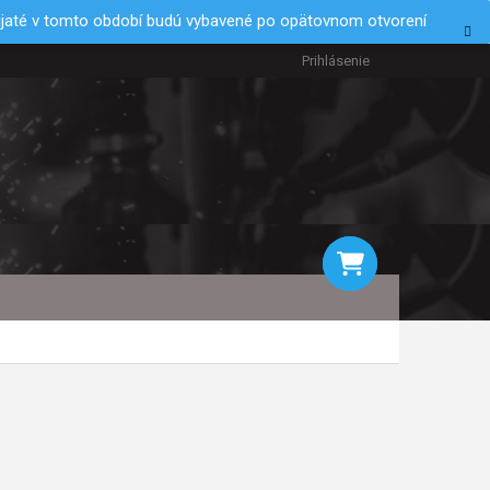
rijaté v tomto období budú vybavené po opätovnom otvorení
Prihlásenie
NÁKUPNÝ
KOŠÍK