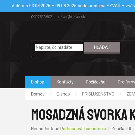
Prejsť
V dňoch 03.08.2026 – 09.08.2026 bude predajňa EZVAR – zvára
na
obsah
0907533802
ezvar@ezvar.sk
HĽADAŤ
E-shop
Kontakty
Požičovňa
Pre firm
Domov
E-shop
PRÍSLUŠENSTVO
ZEM
MOSADZNÁ SVORKA 
Priemerné
Neohodnotené
Podrobnosti hodnotenia
Značka:
Rhi
hodnotenie