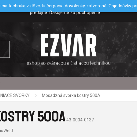
cia technika z dôvodu čerpania dovolenky zatvorená. Objednávky p
predajne. Ďakujeme za pochopenie.
y
NIACE SVORKY
Mosadzná svorka kostry 500A
KOSTRY 500A
43-0004-0137
noWeld