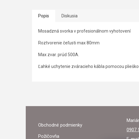
Popis
Diskusia
Mosadzná svorka v profesionálnom vyhotovení
Roztvorenie čeľusti max 80mm
Max zvar. prúd 500A.
Ľahké uchytenie zváracieho kábla pomocou plieško
Z
Á
Marián
Obchodné podmienky
P
0907 
Požičovňa