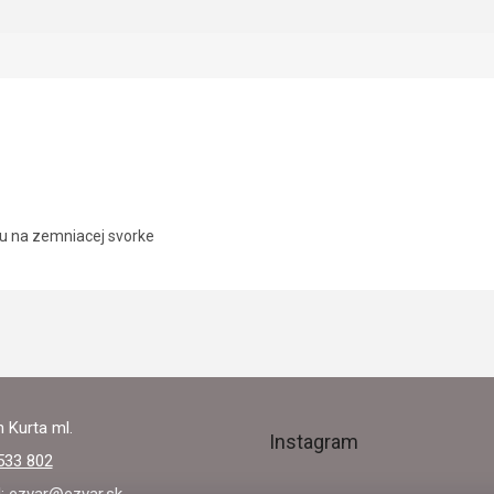
u na zemniacej svorke
 Kurta ml.
Instagram
533 802