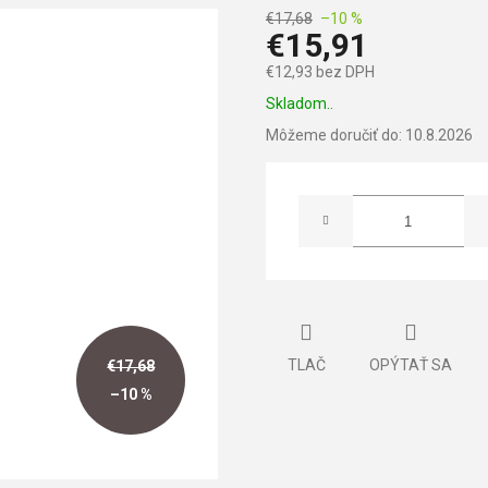
€17,68
–10 %
€15,91
€12,93 bez DPH
Jednotková
Skladom..
cena:
Môžeme doručiť do:
10.8.2026
TLAČ
OPÝTAŤ SA
€17,68
–10 %