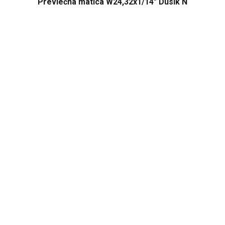
Prevlečná matica W24,32x1/14" Dusík N