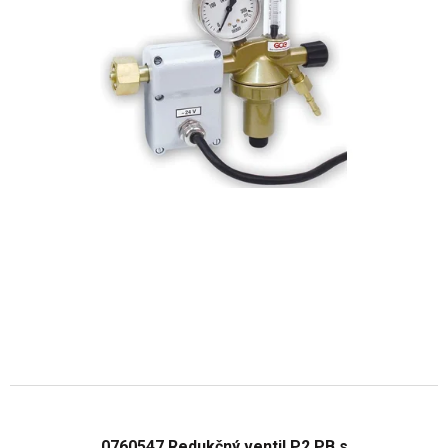
0760547 Redukčný ventil P2 PB s