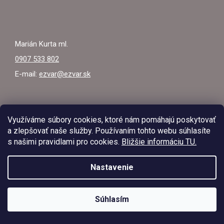
Marián Kurta ml.
0907 533 802
E-mail:
ezvar@ezvar.sk
Využíváme súbory cookies, ktoré nám pomáhajú poskytovať
a zlepšovať naše služby. Používaním tohto webu súhlasíte
s našimi pravidlami pro cookies.
Bližšie informáciu TU.
Instagram
Nastavenie
V dňoch 03.08.2026 – 09.08.2026 bude predajňa EZVAR –
zváracia technika z dôvodu čerpania dovolenky zatvorená.
Objednávky prijaté v tomto období budú vybavené po opätovnom
Súhlasím
otvorení predajne. Ďakujeme za pochopenie.