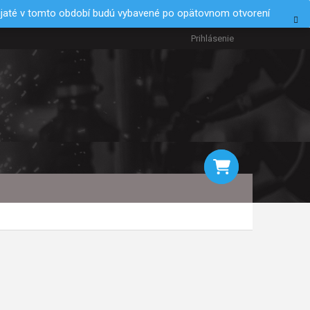
rijaté v tomto období budú vybavené po opätovnom otvorení
Prihlásenie
NÁKUPNÝ
KOŠÍK