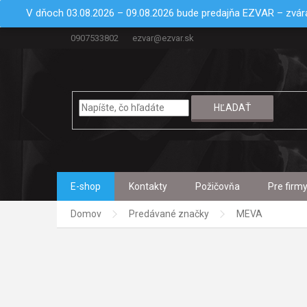
Prejsť
V dňoch 03.08.2026 – 09.08.2026 bude predajňa EZVAR – zvára
na
obsah
0907533802
ezvar@ezvar.sk
HĽADAŤ
E-shop
Kontakty
Požičovňa
Pre firm
Domov
Predávané značky
MEVA