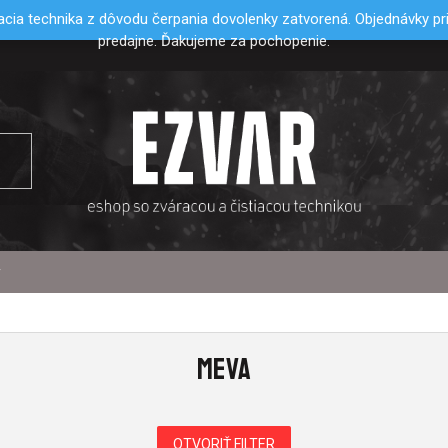
cia technika z dôvodu čerpania dovolenky zatvorená. Objednávky p
predajne. Ďakujeme za pochopenie.
y
MEVA
OTVORIŤ FILTER