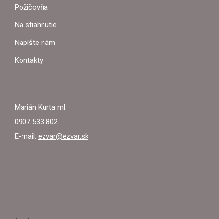
Ä
r
Požičovňa
v
T
k
Na stiahnutie
y
I
Napíšte nám
v
ý
E
Kontakty
p
i
s
u
Marián Kurta ml.
0907 533 802
E-mail:
ezvar@ezvar.sk