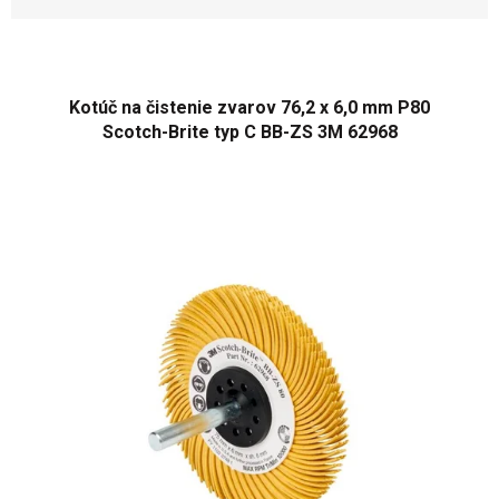
n
i
V
e
ý
p
p
r
Kotúč na čistenie zvarov 76,2 x 6,0 mm P80
i
o
Scotch-Brite typ C BB-ZS 3M 62968
s
d
p
u
r
k
o
t
d
o
u
v
k
t
o
v