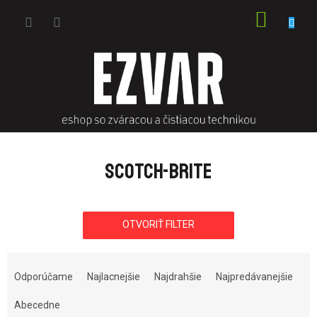
Prejsť
NÁKU
na
obsah
KOŠÍK
SCOTCH-BRITE
OTVORIŤ FILTER
R
a
Odporúčame
Najlacnejšie
Najdrahšie
Najpredávanejšie
d
e
Abecedne