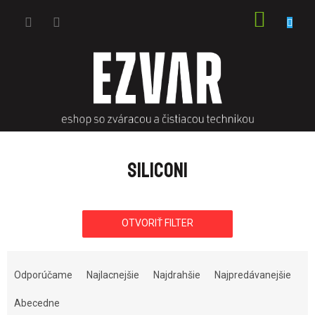
Prejsť
NÁKU
na
obsah
KOŠÍK
SILICONI
OTVORIŤ FILTER
R
a
Odporúčame
Najlacnejšie
Najdrahšie
Najpredávanejšie
d
e
Abecedne