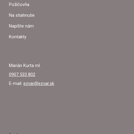
Ä
r
Požičovňa
v
T
k
Na stiahnutie
y
I
Napíšte nám
v
ý
E
Kontakty
p
i
s
u
Marián Kurta ml.
0907 533 802
E-mail:
ezvar@ezvar.sk