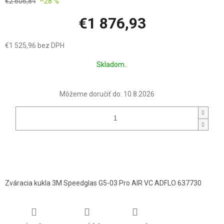
€2 606,84
–28 %
€1 876,93
€1 525,96 bez DPH
Jednotková
Skladom..
cena:
Môžeme doručiť do:
10.8.2026
Zváracia kukla 3M Speedglas G5-03 Pro AIR VC ADFLO 637730