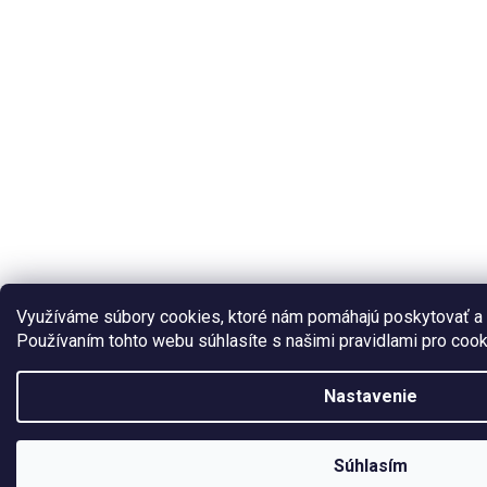
Využíváme súbory cookies, ktoré nám pomáhajú poskytovať a 
Používaním tohto webu súhlasíte s našimi pravidlami pro coo
Nastavenie
V dňoch 03.08.2026 – 09.08.2026 bude predajňa EZVAR – zváracia technik
zatvorená. Objednávky prijaté v tomto období budú vybavené po opätovnom
Súhlasím
pochopenie.