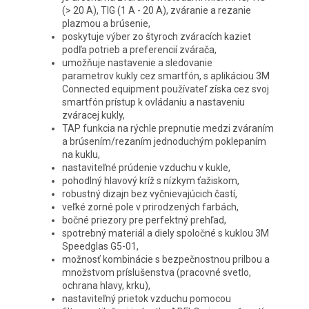
(> 20 A), TIG (1 A - 20 A), zváranie a rezanie
plazmou a brúsenie,
poskytuje výber zo štyroch zváracích kaziet
podľa potrieb a preferencií zvárača,
umožňuje
nastavenie a sledovanie
parametrov kukly cez smartfón, s aplikáciou 3M
Connected equipment používateľ
získa
cez svoj
smartfón prístup k ovládaniu a nastaveniu
zváracej kukly,
TAP funkcia na rýchle prepnutie medzi zváraním
a brúsením/rezaním jednoduchým poklepaním
na kuklu,
nastaviteľné prúdenie vzduchu v kukle,
pohodlný hlavový kríž s nízkym ťažiskom,
robustný dizajn bez vyčnievajúcich častí,
veľké zorné pole v prirodzených farbách,
bočné priezory pre perfektný prehľad,
spotrebný materiál a diely spoločné s kuklou 3M
Speedglas G5-01,
možnosť kombinácie s bezpečnostnou prilbou a
množstvom príslušenstva (pracovné svetlo,
ochrana hlavy, krku),
nastaviteľný prietok vzduchu pomocou