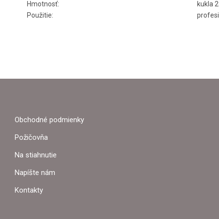
Hmotnosť:
kukla 2
Použitie:
profes
Z
Á
P
Obchodné podmienky
Ä
Požičovňa
T
Na stiahnutie
I
Napíšte nám
E
Kontakty