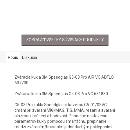
ZOBRAZIŤ VŠETKY SÚVISIACE PRODUKTY
Popis
Diskusia
Zváracia kukla 3M Speedglas G5-03 Pro AIR VC ADFLO
637730
Zváracia kukla 3M Speedglas G5-03 Pro VC 631830
G5-03 Pro kukla Speedglas s kazetou G5-01/03VC
chráni pri zváraní MIG/MAG, TIG, MMA, rezaní a zváraní
plazmou, brúsení a bodovaní. Pohodlné nastavenie
parametrov kukly pomocou smartfónu, prepínanie
medzi zváraním/brúsením jednoduchým poklepaním