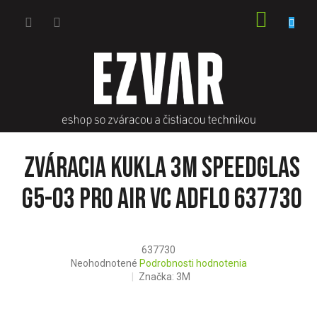
Prejsť
NÁKU
na
obsah
KOŠÍK
Zváracia kukla 3M Speedglas
G5-03 Pro AIR VC ADFLO 637730
637730
Priemerné
Neohodnotené
Podrobnosti hodnotenia
hodnotenie
Značka:
3M
produktu
je
0,0