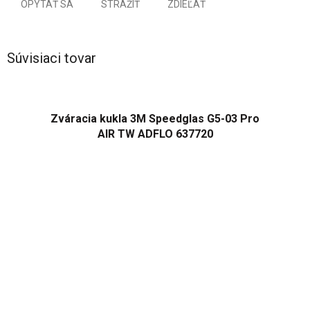
OPÝTAŤ SA
STRÁŽIŤ
ZDIEĽAŤ
Súvisiaci tovar
Zváracia kukla 3M Speedglas G5-03 Pro
AIR TW ADFLO 637720