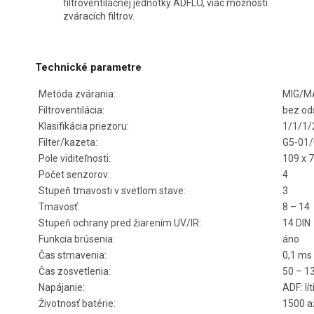
filtroventilačnej jednotky ADFLO, viac možností
zváracích filtrov.
Technické parametre
Metóda zvárania:
MIG/MA
Filtroventilácia:
bez od
Klasifikácia priezoru:
1/1/1/
Filter/kazeta:
G5-01/
Pole viditeľnosti:
109 x 
Počet senzorov:
4
Stupeň tmavosti v svetlom stave:
3
Tmavosť:
8 – 14
Stupeň ochrany pred žiarením UV/IR:
14 DIN
Funkcia brúsenia:
áno
Čas stmavenia:
0,1 ms 
Čas zosvetlenia:
50 – 1
Napájanie:
ADF: lí
Životnosť batérie:
1500 a