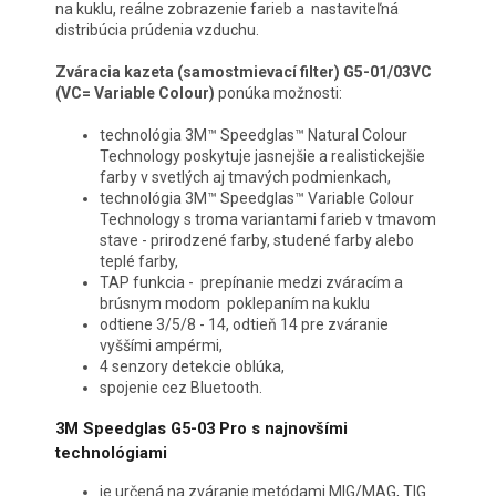
na kuklu, reálne zobrazenie farieb a nastaviteľná
distribúcia prúdenia vzduchu.
Zváracia kazeta (samostmievací filter) G5-01/03VC
(VC= Variable Colour)
ponúka možnosti:
technológia 3M™ Speedglas™ Natural Colour
Technology poskytuje jasnejšie a realistickejšie
farby v svetlých aj tmavých podmienkach,
technológia 3M™ Speedglas™ Variable Colour
Technology s troma variantami farieb v tmavom
stave - prirodzené farby, studené farby alebo
teplé farby,
TAP funkcia -
prepínanie medzi zváracím a
brúsnym modom poklepaním na kuklu
odtiene 3/5/8 - 14, odtieň 14 pre zváranie
vyššími ampérmi,
4 senzory detekcie oblúka,
spojenie cez Bluetooth.
3M Speedglas G5-03 Pro s najnovšími
technológiami
je určená na zváranie metódami MIG/MAG, TIG