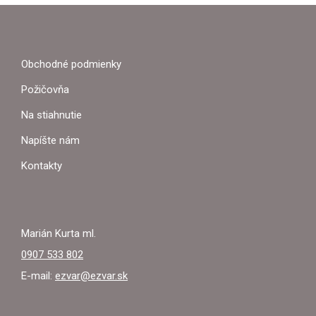
Z
Á
P
Obchodné podmienky
Ä
Požičovňa
T
Na stiahnutie
I
Napíšte nám
E
Kontakty
Marián Kurta ml.
0907 533 802
E-mail:
ezvar@ezvar.sk