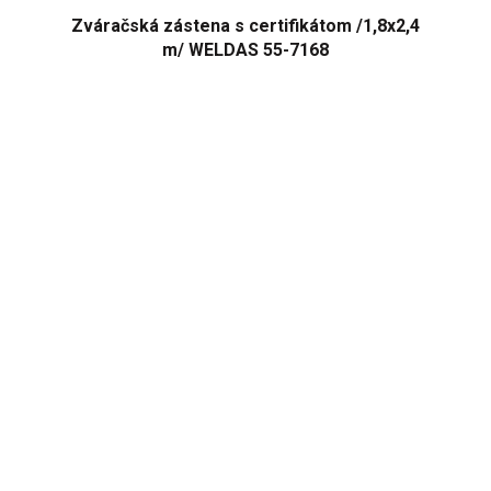
Zváračská zástena s certifikátom /1,8x2,4
m/ WELDAS 55-7168
Priemerné
hodnotenie
produktu
je
4,3
z
5
hviezdičiek.