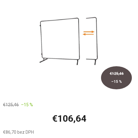
z
5
hviezdičiek.
€125,46
–15 %
€125,46
–15 %
€106,64
€86,70 bez DPH