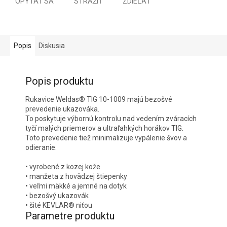
OPÝTAŤ SA
STRÁŽIŤ
ZDIEĽAŤ
Popis
Diskusia
Popis produktu
Rukavice Weldas® TIG 10-1009 majú bezošvé
prevedenie ukazováka.
To poskytuje výbornú kontrolu nad vedením zváracích
tyčí malých priemerov a ultraľahkých horákov TIG.
Toto prevedenie tiež minimalizuje vypálenie švov a
odieranie.
• vyrobené z kozej kože
• manžeta z hovädzej štiepenky
• veľmi mäkké a jemné na dotyk
• bezošvý ukazovák
• šité KEVLAR® niťou
Parametre produktu