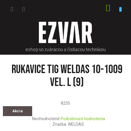
Prejsť
NÁKU
na
obsah
KOŠÍK
Rukavice TIG WELDAS 10-1009
vel. L (9)
8235
Akcia
Priemerné
Neohodnotené
Podrobnosti hodnotenia
hodnotenie
Značka:
WELDAS
produktu