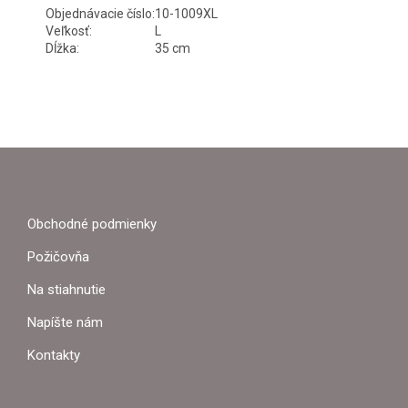
Objednávacie číslo:
10-1009XL
Veľkosť:
L
Dĺžka:
35 cm
Z
Á
P
Obchodné podmienky
Ä
Požičovňa
T
Na stiahnutie
I
Napíšte nám
E
Kontakty